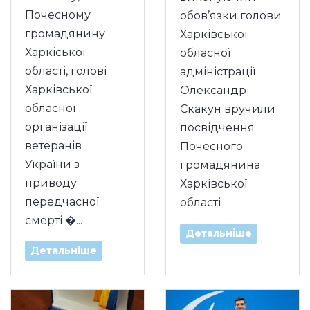
Почесному
обов’язки голови
громадянину
Харківської
Харкіської
обласної
області, голові
адміністрації
Харківської
Олександр
обласної
Скакун вручили
організації
посвідчення
ветеранів
Почесного
України з
громадянина
приводу
Харківської
передчасної
області
смерті �...
Детальніше
Детальніше