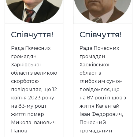
Співчуття!
Співчуття!
Рада Почесних
Рада Почесних
громадян
громадян
Харківської
Харківської
області з великою
області з
скорботою
глибоким сумом
повідомляє, що 12
повідомляє, що
квітня 2023 року
на 87 році пішов з
на 83-му році
життя Калантай
життя помер
Іван Федорович,
Микола Іванович
Почесний
Панов
громадянин