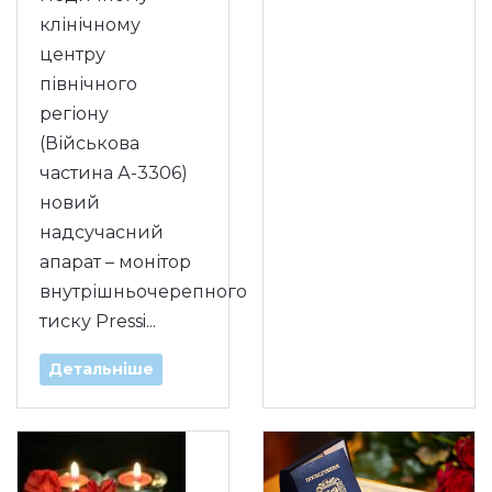
клінічному
центру
північного
регіону
(Військова
частина А-3306)
новий
надсучасний
апарат – монітор
внутрішньочерепного
тиску Pressi...
Детальніше