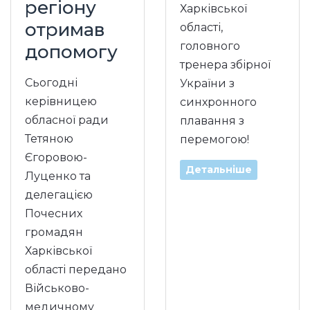
регіону
Харківської
отримав
області,
головного
допомогу
тренера збірної
Сьогодні
України з
керівницею
синхронного
обласної ради
плавання з
Тетяною
перемогою!
Єгоровою-
Детальніше
Луценко та
делегацією
Почесних
громадян
Харківської
області передано
Військово-
медичному