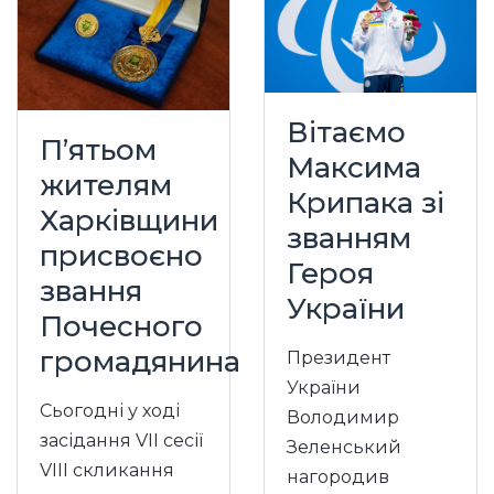
Вітаємо
П’ятьом
Максима
жителям
Крипака зі
Харківщини
званням
присвоєно
Героя
звання
України
Почесного
громадянина
Президент
України
Сьогодні у ході
Володимир
засідання VII сесії
Зеленський
VIII скликання
нагородив