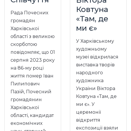
Віктора
Ковтуна
Рада Почесних
«Там, де
громадян
ми є»
Харківської
області з великою
У Харківському
скорботою
художньому
повідомляє, що 01
музеї відкрилася
серпня 2023 року
виставка творів
на 86-му році
народного
життя помер Іван
художника
Пилипович
України Віктора
Пазій, Почесний
Ковтуна «Там, де
громадянин
ми є». У
Харківської
церемонії
області, кандидат
відкриття
економічних
експозиції взяли