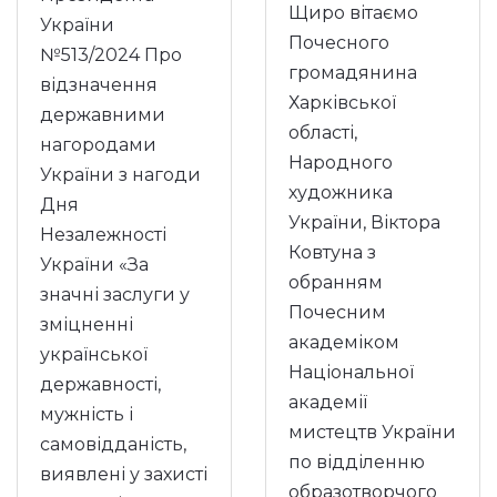
Щиро вітаємо
України
Почесного
№513/2024 Про
громадянина
відзначення
Харківської
державними
області,
нагородами
Народного
України з нагоди
художника
Дня
України, Віктора
Незалежності
Ковтуна з
України «За
обранням
значні заслуги у
Почесним
зміцненні
академіком
української
Національної
державності,
академії
мужність і
мистецтв України
самовідданість,
по відділенню
виявлені у захисті
образотворчого