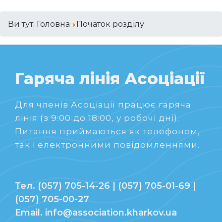
Ви тут:
Головна
Початок розділу
Гаряча лінія Асоціації
Для членів Асоціації працює гаряча
лінія (з 9:00 до 18:00, у робочі дні).
Питання приймаються як телефоном,
так і електронними повідомленнями.
Тел. (057) 705-14-26 | (057) 705-01-69 |
(057) 705-00-27
Email. info@association.kharkov.ua