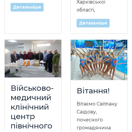
Харківської
Детальніше
області,
Детальніше
Військово-
Вітання!
медичний
Вітаємо Світлану
клінічний
Саїдову,
центр
почесного
північного
громадянина