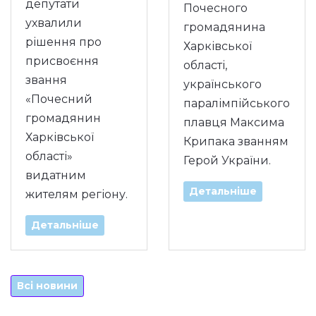
депутати
Почесного
ухвалили
громадянина
рішення про
Харківської
присвоєння
області,
звання
українського
«Почесний
паралімпійського
громадянин
плавця Максима
Харківської
Крипака званням
області»
Герой України.
видатним
Детальніше
жителям регіону.
Детальніше
Всі новини