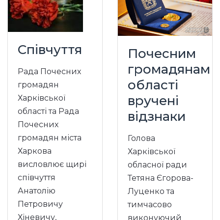
Співчуття
Почесним
громадянам
Рада Почесних
області
громадян
вручені
Харківської
області та Рада
відзнаки
Почесних
громадян міста
Голова
Харкова
Харківської
висловлює щирі
обласної ради
співчуття
Тетяна Єгорова-
Анатолію
Луценко та
Петровичу
тимчасово
Хіневичу,
виконуючий