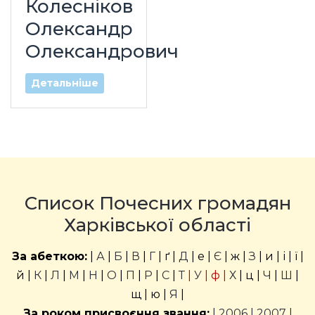
Колесніков
Олександр
Олександрович
Детальніше
Список Почесних громадян
Харківської області
За абеткою:
|
А
|
Б
|
В
|
Г
| ґ |
Д
| е |
Є
| ж |
З
| и | і | ї |
й |
К
|
Л
|
М
|
Н
|
О
|
П
|
Р
|
С
|
Т
|
У
| ф |
Х
| ц |
Ч
|
Ш
|
щ | ю |
Я
|
За роком присвоєння звання:
|
2006
|
2007
|