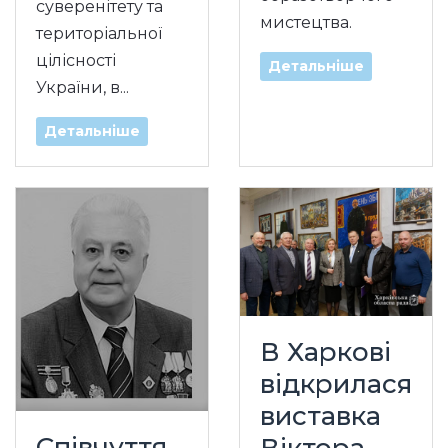
суверенітету та
мистецтва.
територіальної
цілісності
Детальніше
України, в...
Детальніше
В Харкові
відкрилася
виставка
Співчуття