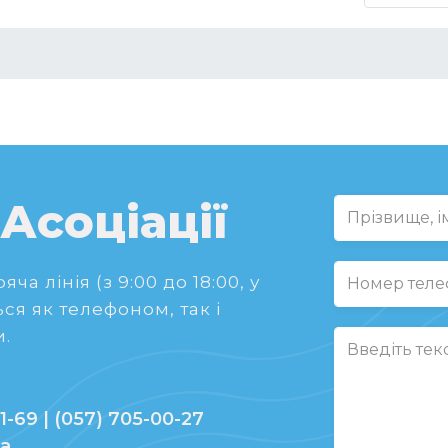
 Асоціації
ча лінія (з 9:00 до 18:00, у
ся як телефоном, так і
.
1-69 | (057) 705-00-27
ua