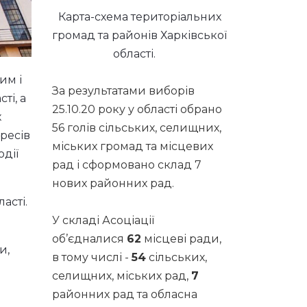
Карта-схема територіальних
громад та районів Харківської
області.
им і
За результатами виборів
ті, а
25.10.20 року у області обрано
х
56 голів сільських, селищних,
ресів
міських громад та місцевих
дії
рад і сформовано склад 7
нових районних рад.
асті.
У складі Асоціації
об’єдналися
62
місцеві ради,
и,
в тому числі -
54
сільських,
селищних, міських рад,
7
районних рад та обласна