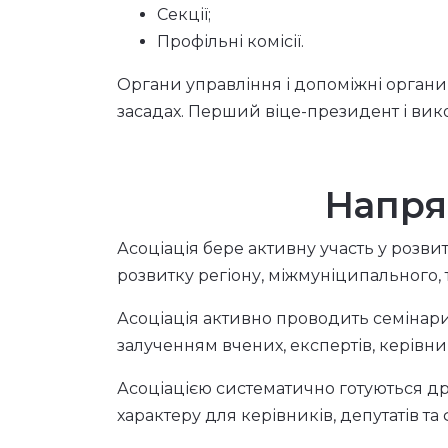
Секції;
Профільні комісії.
Органи управління і допоміжні органи
засадах. Перший віце-президент і вико
Напря
Асоціація бере активну участь у розв
розвитку регіону, міжмуніципального, 
Асоціація активно проводить семінари,
залученням вчених, експертів, керівник
Асоціацією систематично готуються д
характеру для керівників, депутатів та 