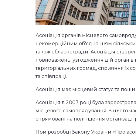
Асоціація органів місцевого самовряд
некомерційним об'єднанням сільських, 
також обласної ради. Асоціація створ
повноважень, узгодження дій органів 
територіальних громад, сприяння їх с
та співпраці.
Асоціація має місцевий статус та поши
Асоціація в 2007 році була зареєстров
місцевого самоврядування. З цього час
спрямовані на поліпшення організації р
При розробці Закону України «Про асо