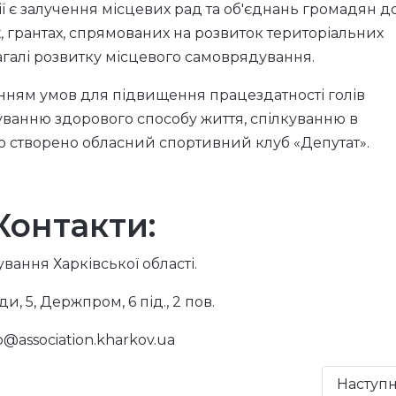
 є залучення місцевих рад та об'єднань громадян д
х, грантах, спрямованих на розвиток територіальних
загалі розвитку місцевого самоврядування.
нням умов для підвищення працездатності голів
муванню здорового способу життя, спілкуванню в
ю створено обласний спортивний клуб «Депутат».
Контакти:
вання Харківської області.
ди, 5, Держпром, 6 під., 2 пов.
o@association.kharkov.ua
Наступ