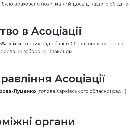
 було враховано позитивний досвід нашого об'єдна
тво в Асоціації
95% всіх місцевих рад області. Фінансовою основою
джерела не заборонені законом.
равління Асоціації
орова-Луценко
(голова Харківського обласної ради);
міжні органи