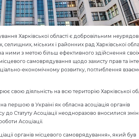
ування Харківської області є добровільним неурядов
селищних, міських і районних рад Харківської облас
ена ними з метою більш ефективного здійснення свої
місцевого самоврядування щодо захисту прав та інте
оціально-економічному розвитку, поглиблення взаємо
рює свою діяльність на всю територію Харківської обл
ана першою в Україні як обласна асоціація органів
у до Статуту Асоціації неодноразово вносилися змін
оботи Асоціації.
ціації органів місцевого самоврядування», який був