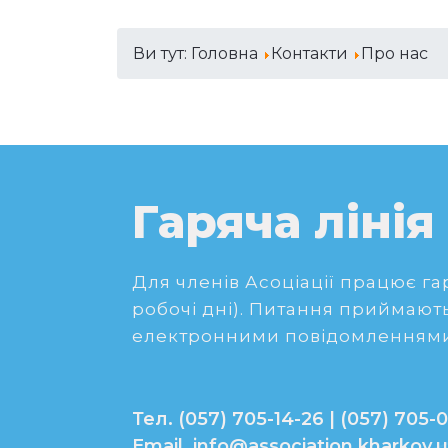
Ви тут:
Головна
Контакти
Про нас
Гаряча лінія
Для членів Асоціації працює гаря
робочі дні). Питання приймають
електронними повідомленнями
Тел. (057) 705-14-26 | (057) 705-0
Email. info@association.kharkov.