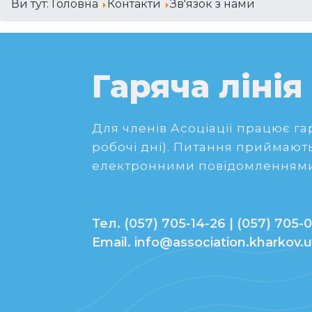
Ви тут:
Головна
Контакти
Зв'язок з нами
Гаряча лінія
Для членів Асоціації працює гаря
робочі дні). Питання приймають
електронними повідомленнями
Тел. (057) 705-14-26 | (057) 705-0
Email. info@association.kharkov.