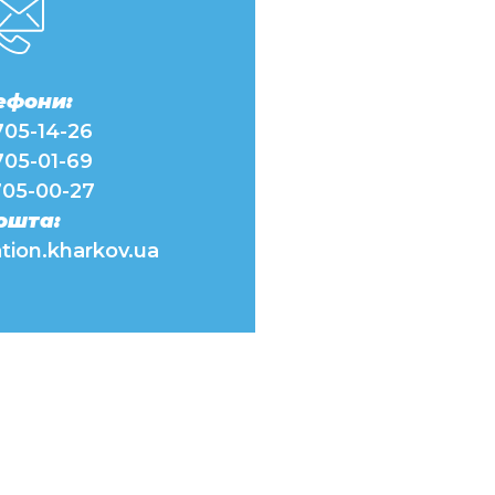
ефони:
705-14-26
705-01-69
705-00-27
ошта:
tion.kharkov.ua