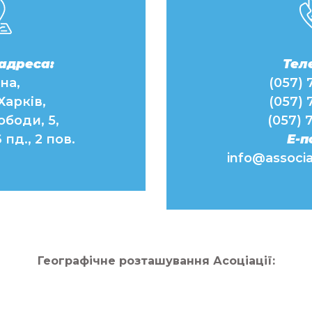
адреса:
Тел
їна,
(057) 
 Харків,
(057) 
ободи, 5,
(057) 
пд., 2 пов.
Е-п
info@associa
Географічне розташування Асоціації: