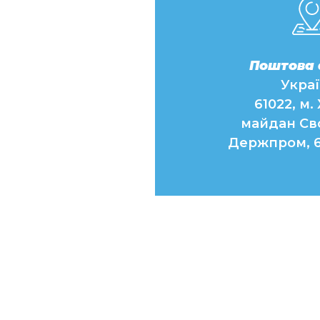
Поштова 
Укра
61022, м.
майдан Св
Держпром, 6 