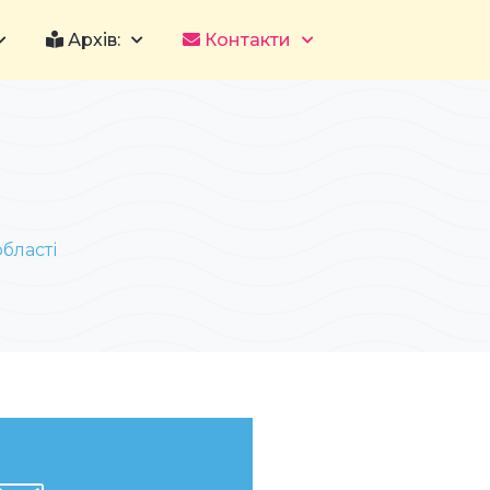
Архів:
Контакти
бласті