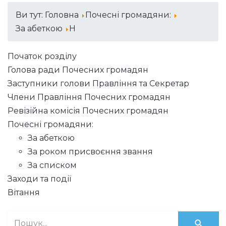
Ви тут:
Головна
Почесні громадяни:
За абеткою
Н
Початок розділу
Голова ради Почесних громадян
Заступники голови Правління та Секретар
Члени Правління Почесних громадян
Ревізійна комісія Почесних громадян
Почесні громадяни:
За абеткою
За роком присвоєння звання
За списком
Заходи та події
Вітання