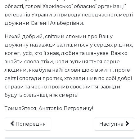
області, голові Харківської обласної організації
ветеранів України з приводу передчасної смерті
дружини Євгенії Альбертівни.
Нехай добрий, світлий спомин про Вашу
дружину назавжди залишиться у серцях рідних,
колег, усіх, хто її знав, любив та шанував. Важко
знайти слова втіхи, коли зупиняється серце
людини, яка була найголовнішою в житті, проте
світлі спогади про тих, хто залишив по собі добрі
справи та чесно прожив своє життя, завжди
будуть сильніші, ніж смерть!
Тримайтеся, Анатолію Петровичу!
Попередня
Наступна