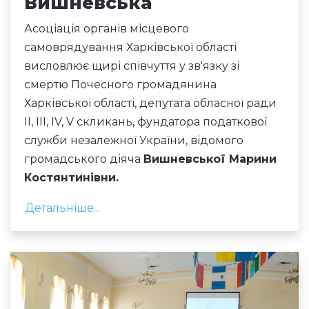
Вишневська
Асоціація органів місцевого
самоврядування Харківської області
висловлює щирі співчуття у зв'язку зі
смертю Почесного громадянина
Харківської області, депутата обласної ради
ІІ, ІІІ, ІV, V скликань, фундатора податкової
служби незалежної України, відомого
громадського діяча
Вишневської Марини
Костянтинівни.
Детальніше...