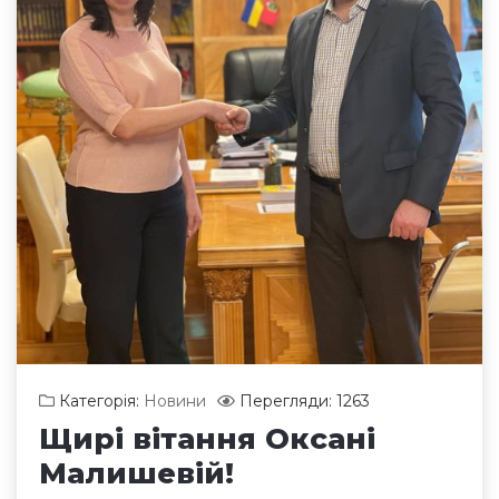
Категорія:
Новини
Перегляди: 1263
Щирі вітання Оксані
Малишевій!