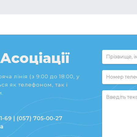
 Асоціації
ча лінія (з 9:00 до 18:00, у
ся як телефоном, так і
.
1-69 | (057) 705-00-27
ua