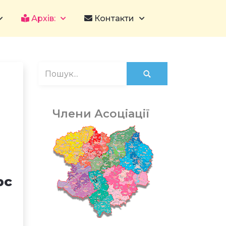
Архів:
Контакти
Члени Асоціації
рс