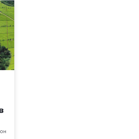
в
кон