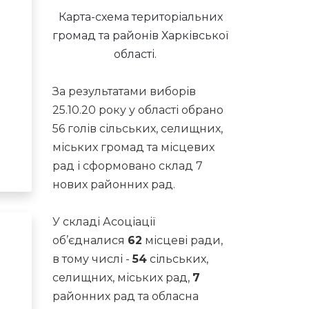
Карта-схема територіальних
громад та районів Харківської
області.
За результатами виборів
25.10.20 року у області обрано
56 голів сільських, селищних,
міських громад та місцевих
рад і сформовано склад 7
нових районних рад.
У складі Асоціації
об’єдналися
62
місцеві ради,
в тому числі -
54
сільських,
селищних, міських рад,
7
районних рад та обласна