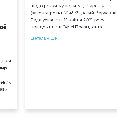
щодо розвитку інституту старост»
(законопроект № 4535), який Верховна
Рада ухвалила 15 квітня 2021 року,
ої
повідомили в Офісі Президента.
Детальніше...
цької
мир
цевих
ави.