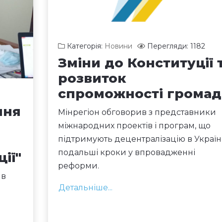
Категорія:
Новини
Перегляди: 1182
Зміни до Конституції 
розвиток
спроможності громад
ння
Мінрегіон обговорив з представники
міжнародних проектів і програм, що
підтримують децентралізацію в Україні
подальші кроки у впровадженні
ії"
реформи.
яв
Детальніше...