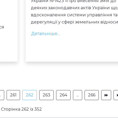
України
№1423
«Про внесення змін до
деяких законодавчих актів України щ
вдосконалення системи управління та
дерегуляції у сфері земельних віднос
ся
Детальніше...
.
.
261
262
263
264
...
266
Сторінка 262 із 352