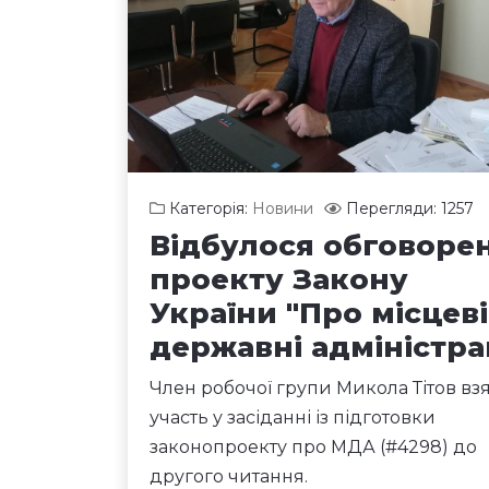
Категорія:
Новини
Перегляди: 1257
Відбулося обговоре
проекту Закону
України "Про місцеві
державні адміністрац
Член робочої групи Микола Тітов вз
участь у засіданні із підготовки
законопроекту про МДА (#4298) до
другого читання.