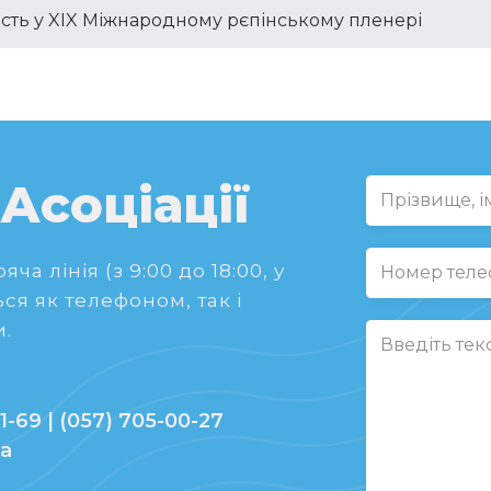
асть у XIX Міжнародному рєпінському пленері
 Асоціації
ча лінія (з 9:00 до 18:00, у
ся як телефоном, так і
.
1-69 | (057) 705-00-27
ua