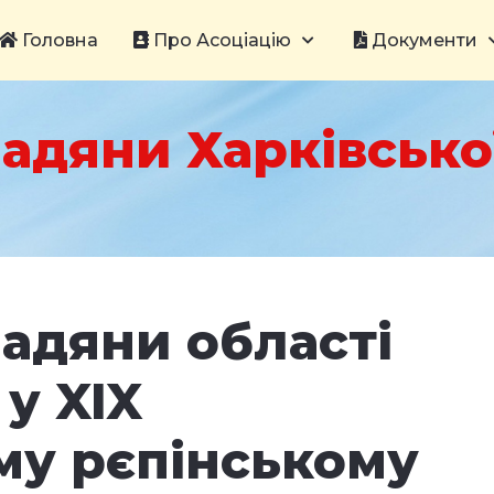
Головна
Про Асоціацію
Документи
адяни Харківської
адяни області
 у XIX
у рєпінському