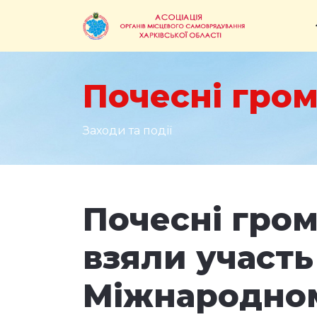
Почесні гром
Заходи та події
Почесні гром
взяли участь
Міжнародном