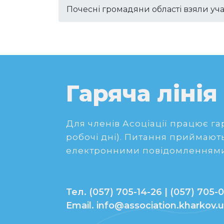
Почесні громадяни області взяли уч
Гаряча лінія
Для членів Асоціації працює гаря
робочі дні). Питання приймають
електронними повідомленнями
Тел. (057) 705-14-26 | (057) 705-0
Email. info@association.kharkov.