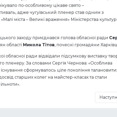
очікувало по-особливому цікаве свято –
валь, адже чугуївський пленер став одним з
«Малі міста – Великі враження» Міністерства культу
ецького заходу приєднався голова обласної ради
Сер
ян області
Микола Тітов
, почесні громадяни Харків
ої обласної ради відвідали підсумкову виставку тво
го пленеру. За словами Сергія Чернова: «Особлива
го існування сформувалось ціле покоління талановити
 досвід старших колег на майстер-класах та стали
ільноти».
Наступ