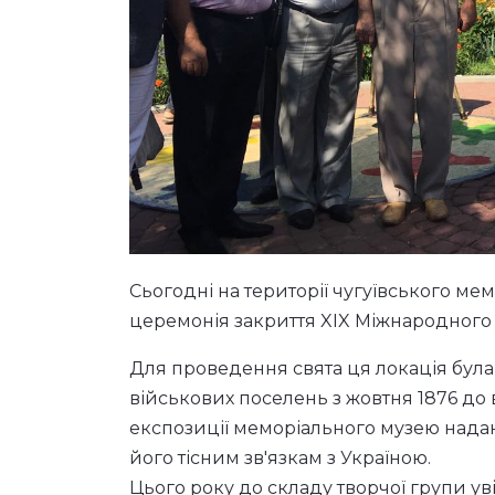
Сьогодні на території чугуївського мем
церемонія закриття XIX Міжнародного 
Для проведення свята ця локація була
військових поселень з жовтня 1876 до в
експозиції меморіального музею надана
його тісним зв'язкам з Україною.
Цього року до складу творчої групи уві