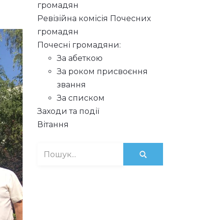
громадян
Ревізійна комісія Почесних
громадян
Почесні громадяни:
За абеткою
За роком присвоєння
звання
За списком
Заходи та події
Вітання