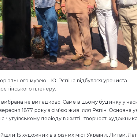
оріального музею І. Ю. Рєпіна відбулася урочиста
рєпінського пленеру.
 вибрана не випадково. Саме в цьому будинку у час
ересня 1877 року з сім'єю жив Ілля Рєпін. Основна у
 чугуївському періоду в житті і творчості художника
йшли 15 художників з різних міст України, Литви, Латв