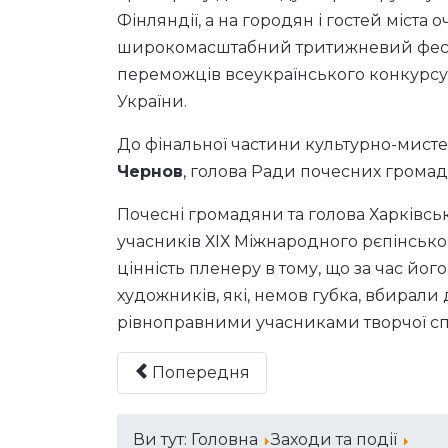
Фінляндії, а на городян і гостей міста 
широкомасштабний тритижневий фести
переможців всеукраїнського конкурсу 
України.
До фінальної частини культурно-мист
Чернов
, голова Ради почесних громад
Почесні громадяни та голова Харківськ
учасників ХІХ Міжнародного рєпінсько
цінність пленеру в тому, що за час йо
художників, які, немов губка, вбирали
рівноправними учасниками творчої сп
Попередня
Ви тут:
Головна
Заходи та події