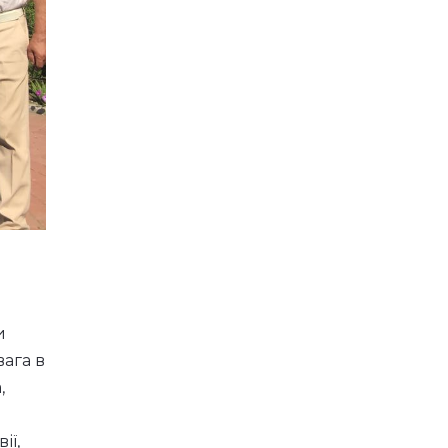
и
вага в
,
ії,