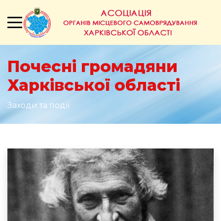
Почесні громадяни
Харківської області
Заходи та події