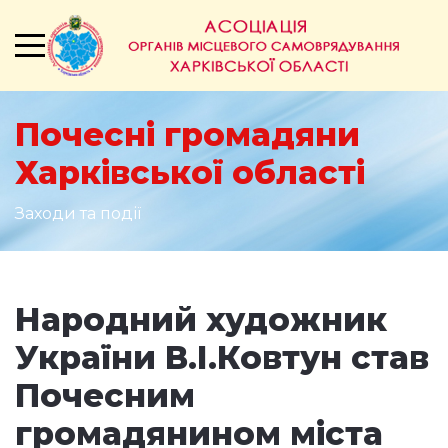
Почесні громадяни
Харківської області
Заходи та події
Народний художник
України В.І.Ковтун став
Почесним
громадянином міста