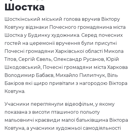
Шостка
Шосткінський міський голова вручив Віктору
Ковтуну відзнаки Почесного громадянина міста
Шостка у Будинку художника. Серед почесних
гостей на церемонії вручення були присутні
Почесні громадяни Харківської області Микола
Тітов, Сергій Євель, Олександр Русанов, Юрій
Шкодовський, Почесні громадяни міста Харкова
Володимир Бабаєв, Михайло Пилипчук, Віль
Бакіров які щиро привітали з нагородою Віктора
Ковтуна.
Учасники переглянули відеофільм, у якому
показана з висоти пташиного польоту
мальовничі краєвиди малої батьківщина Віктора
Ковтуна, а учасники художньої самодіяльності