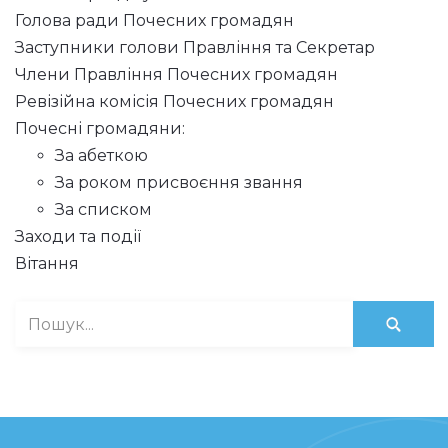
Голова ради Почесних громадян
Заступники голови Правління та Секретар
Члени Правління Почесних громадян
Ревізійна комісія Почесних громадян
Почесні громадяни:
За абеткою
За роком присвоєння звання
За списком
Заходи та події
Вітання