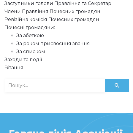
Заступники голови Правління та Секретар
Члени Правління Почесних громадян
Ревізійна комісія Почесних громадян
Почесні громадяни:
За абеткою
За роком присвоєння звання
За списком
Заходи та події
Вітання