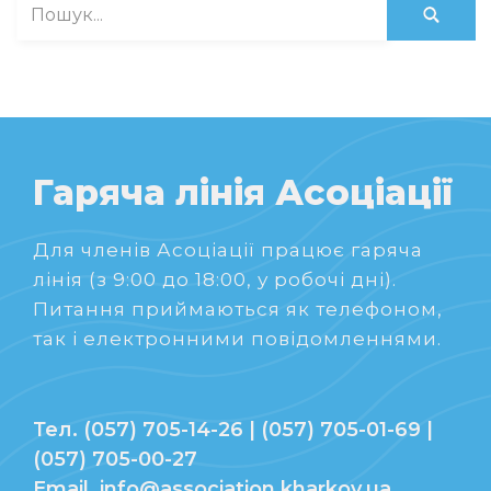
Гаряча лінія Асоціації
Для членів Асоціації працює гаряча
лінія (з 9:00 до 18:00, у робочі дні).
Питання приймаються як телефоном,
так і електронними повідомленнями.
Тел. (057) 705-14-26 | (057) 705-01-69 |
(057) 705-00-27
Email. info@association.kharkov.ua