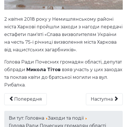
2 квітня 2018 року у Немишлянському районі
міста Харкові пройшли заходи з нагоди передачі
естафети пам'яті «Слава визволителям України
на честь 75-ї річниці визволення міста Харкова
від нацистських загарбників».
Голова Ради Почесних громадян області, депутат
облради
Микола Тітов
взяв участь у цих заходах
та поклав квіти до братської могили на вул.
Рибалка.
Попередня
Наступна
Ви тут:
Головна
Заходи та події
Голова Ради Почесних громадян області