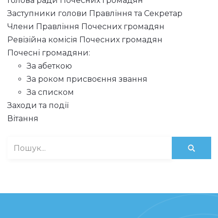
Голова ради Почесних громадян
Заступники голови Правління та Секретар
Члени Правління Почесних громадян
Ревізійна комісія Почесних громадян
Почесні громадяни:
За абеткою
За роком присвоєння звання
За списком
Заходи та події
Вітання