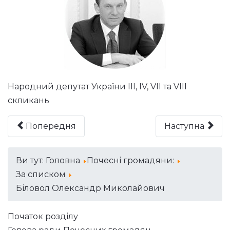
Народний депутат України ІІІ, ІV, VIІ та VIІІ
скликань
Попередня
Наступна
Ви тут:
Головна
Почесні громадяни:
За списком
Біловол Олександр Миколайович
Початок розділу