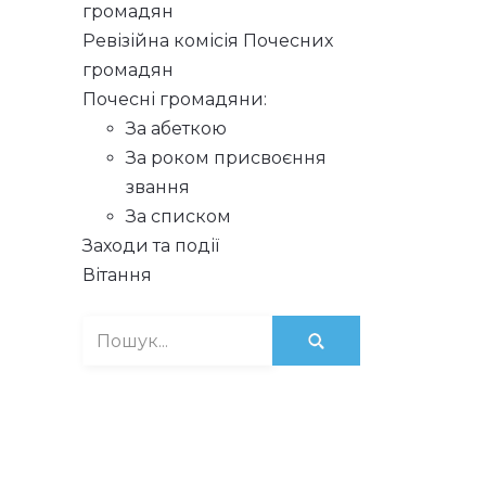
громадян
Ревізійна комісія Почесних
громадян
Почесні громадяни:
За абеткою
За роком присвоєння
звання
За списком
Заходи та події
Вітання