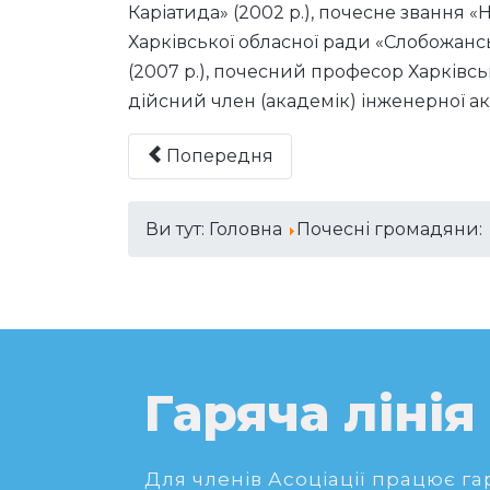
Каріатида» (2002 р.), почесне звання «
Харківської обласної ради «Слобожансь
(2007 р.), почесний професор Харківськ
дійсний член (академік) інженерної ака
Попередня
Ви тут:
Головна
Почесні громадяни:
Гаряча лінія
Для членів Асоціації працює гаря