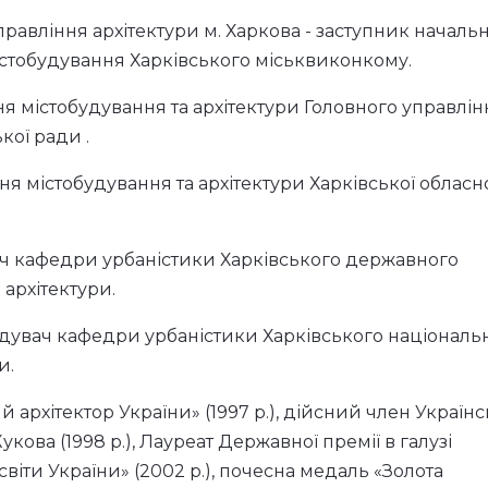
 управління архітектури м. Харкова - заступник началь
містобудування Харківського міськвиконкому.
ння містобудування та архітектури Головного управлін
кої ради .
ня містобудування та архітектури Харківської обласн
увач кафедри урбаністики Харківського державного
 архітектури.
завідувач кафедри урбаністики Харківського національ
и.
 архітектор України» (1997 р.), дійсний член Українс
Жукова (1998 р.), Лауреат Державної премії в галузі
освіти України» (2002 р.), почесна медаль «Золота