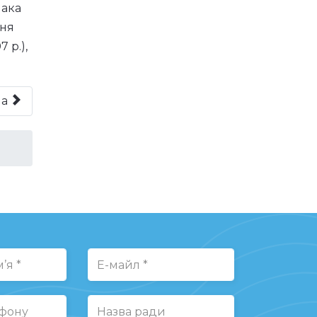
нака
еня
 р.),
на