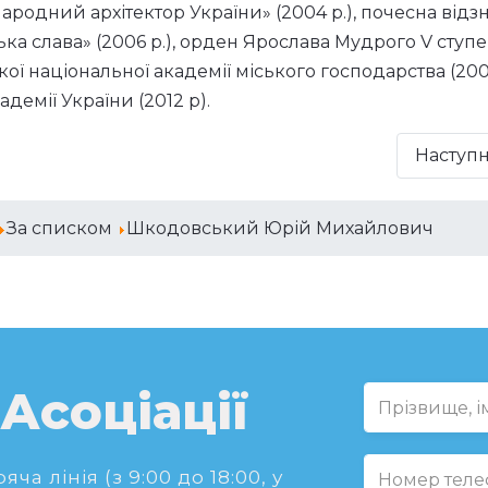
Народний архітектор України» (2004 р.), почесна відз
ка слава» (2006 р.), орден Ярослава Мудрого V ступ
ої національної академії міського господарства (2007
демії України (2012 р).
Наступ
За списком
Шкодовський Юрій Михайлович
 Асоціації
ча лінія (з 9:00 до 18:00, у