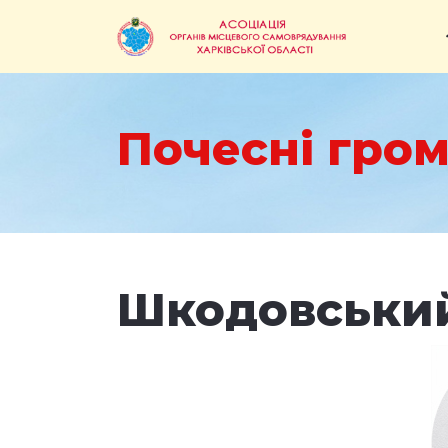
Почесні гром
Шкодовськи