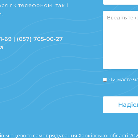
ся як телефоном, так і
.
1-69 | (057) 705-00-27
ua
Чи маєте чл
Надіс
ів місцевого самоврядування Харківської області 20