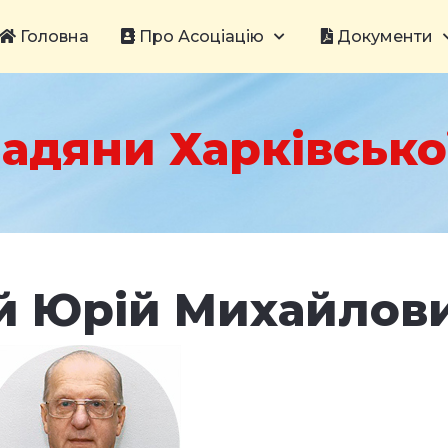
Головна
Про Асоціацію
Документи
адяни Харківської
й Юрій Михайлов