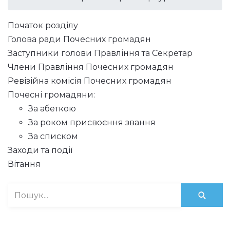
Початок розділу
Голова ради Почесних громадян
Заступники голови Правління та Секретар
Члени Правління Почесних громадян
Ревізійна комісія Почесних громадян
Почесні громадяни:
За абеткою
За роком присвоєння звання
За списком
Заходи та події
Вітання