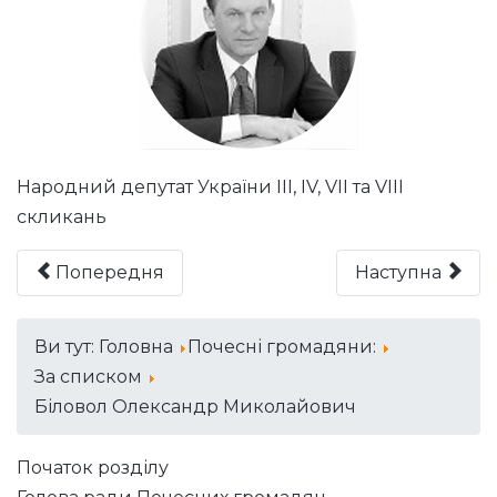
Народний депутат України ІІІ, ІV, VIІ та VIІІ
скликань
Попередня
Наступна
Ви тут:
Головна
Почесні громадяни:
За списком
Біловол Олександр Миколайович
Початок розділу