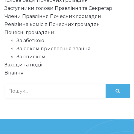
Голова ради Почесних громадян
Заступники голови Правління та Секретар
Члени Правління Почесних громадян
Ревізійна комісія Почесних громадян
Почесні громадяни:
За абеткою
За роком присвоєння звання
За списком
Заходи та події
Вітання