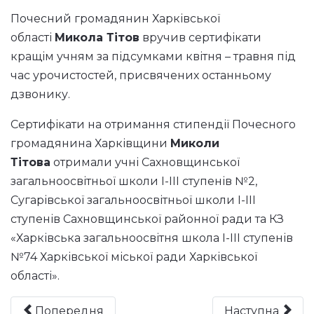
Почесний громадянин Харківської
області
Микола Тітов
вручив сертифікати
кращім учням за підсумками квітня – травня під
час урочистостей, присвячених останньому
дзвонику.
Сертифікати на отримання стипендії Почесного
громадянина Харківщини
Миколи
Тітова
отримали учні Сахновщинської
загальноосвітньої школи I-III ступенів №2,
Сугарівської загальноосвітньої школи I-III
ступенів Сахновщинської районної ради та КЗ
«Харківська загальноосвітня школа I-III ступенів
№74 Харківської міської ради Харківської
області».
Попередня
Наступна