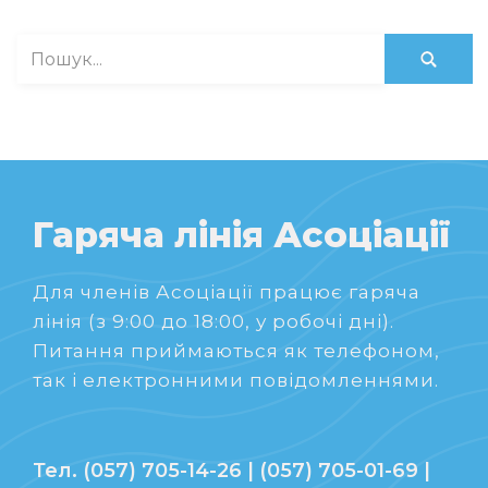
Гаряча лінія Асоціації
Для членів Асоціації працює гаряча
лінія (з 9:00 до 18:00, у робочі дні).
Питання приймаються як телефоном,
так і електронними повідомленнями.
Тел. (057) 705-14-26 | (057) 705-01-69 |