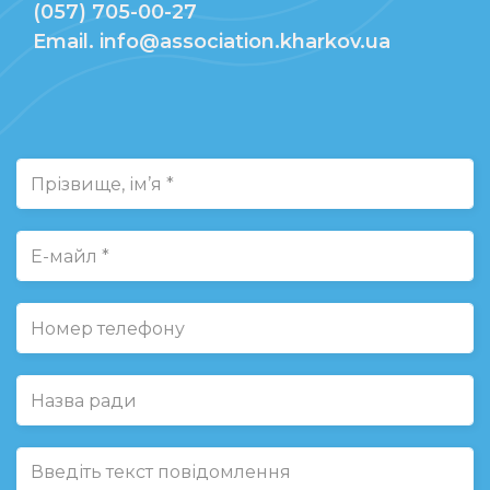
(057) 705-00-27
Email. info@association.kharkov.ua