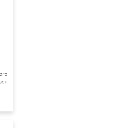
ого
сті