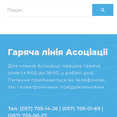
Гаряча лінія Асоціації
Для членів Асоціації працює гаряча
лінія (з 9:00 до 18:00, у робочі дні).
Питання приймаються як телефоном,
так і електронними повідомленнями.
Тел. (057) 705-14-26 | (057) 705-01-69 |
(057) 705-00-27