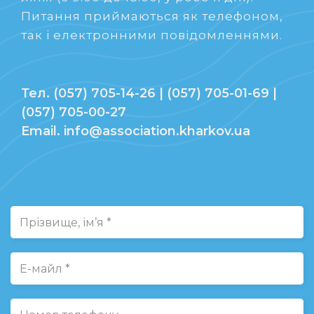
Питання приймаються як телефоном,
так і електронними повідомленнями.
Тел. (057) 705-14-26 | (057) 705-01-69 |
(057) 705-00-27
Email. info@association.kharkov.ua