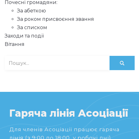
Почесні громадяни:
За абеткою
За роком присвоєння звання
За списком
Заходи та події
Вітання
Гаряча лінія Асоціації
Для членів Асоціації працює гаряча
лінія (з 9:00 до 18:00, у робочі дні).