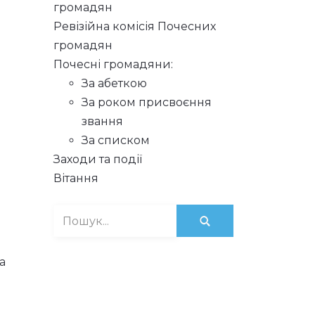
громадян
Ревізійна комісія Почесних
громадян
Почесні громадяни:
За абеткою
За роком присвоєння
звання
За списком
Заходи та події
Вітання
а