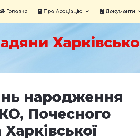
Головна
Про Асоціацію
Документи
адяни Харківської
ень народження
О, Почесного
 Харківської