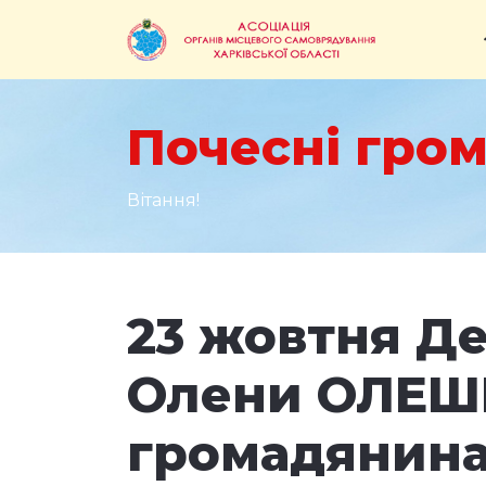
Почесні гром
Вітання!
23 жовтня Д
Олени ОЛЕШК
громадянина