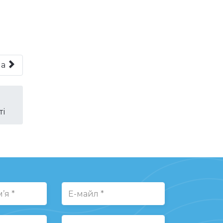
на
ті