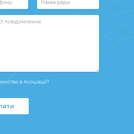
енство в Асоціації?
лати