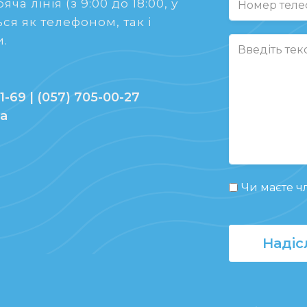
ча лінія (з 9:00 до 18:00, у
ся як телефоном, так і
.
1-69 | (057) 705-00-27
ua
Чи маєте чл
Надіс