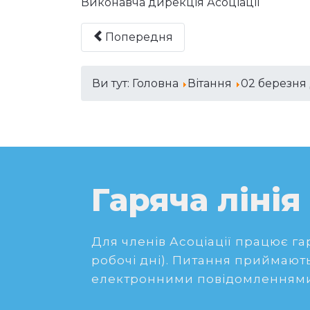
Виконавча дирекція Асоціації
Попередня
Ви тут:
Головна
Вітання
02 березня
Гаряча лінія
Для членів Асоціації працює гаря
робочі дні). Питання приймають
електронними повідомленнями