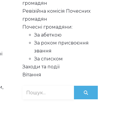
громадян
Ревізійна комісія Почесних
громадян
Почесні громадяни:
За абеткою
За роком присвоєння
звання
ї
За списком
Заходи та події
Вітання
и,