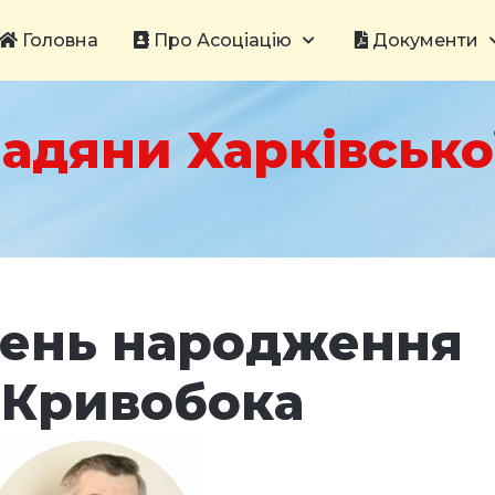
Головна
Про Асоціацію
Документи
адяни Харківської
День народження
 Кривобока