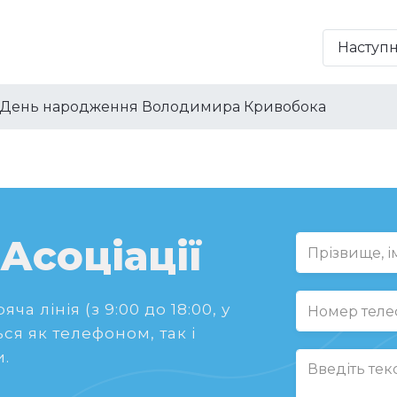
Наступ
 День народження Володимира Кривобока
 Асоціації
ча лінія (з 9:00 до 18:00, у
ся як телефоном, так і
.