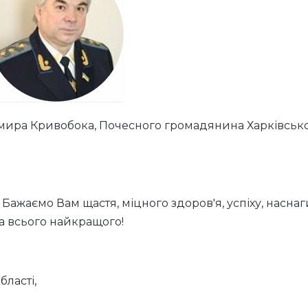
ира Кривобока, Почесного громадянина Харківсько
ажаємо Вам щастя, міцного здоров'я, успіху, наснаг
та всього найкращого!
ласті,