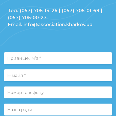
Тел. (057) 705-14-26 | (057) 705-01-69 |
(057) 705-00-27
Email. info@association.kharkov.ua