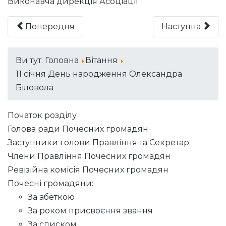
Виконавча дирекція Асоціації
Попередня
Наступна
Ви тут:
Головна
Вітання
11 cічня День народження Олександра
Біловола
Початок розділу
Голова ради Почесних громадян
Заступники голови Правління та Секретар
Члени Правління Почесних громадян
Ревізійна комісія Почесних громадян
Почесні громадяни:
За абеткою
За роком присвоєння звання
За списком