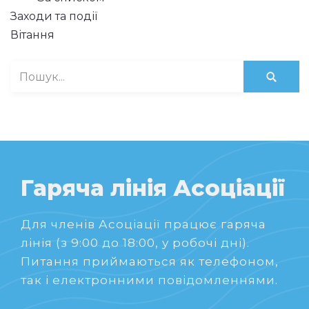
Заходи та події
Вітання
Гаряча лінія Асоціації
Для членів Асоціації працює гаряча
лінія (з 9:00 до 18:00, у робочі дні).
Питання приймаються як телефоном,
так і електронними повідомленнями.