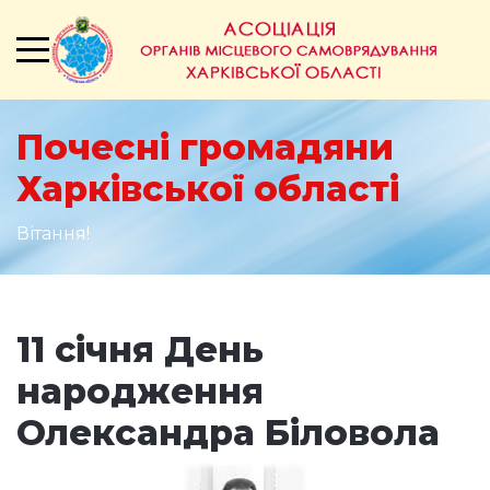
Почесні громадяни
Харківської області
Вітання!
11 cічня День
народження
Олександра Біловола