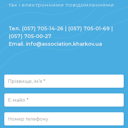
так і електронними повідомленнями.
Тел. (057) 705-14-26 | (057) 705-01-69 |
(057) 705-00-27
Email. info@association.kharkov.ua