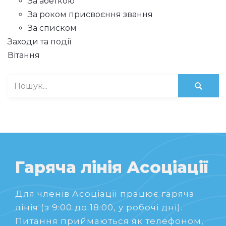
За абеткою
За роком присвоєння звання
За списком
Заходи та події
Вітання
Гаряча лінія Асоціації
Для членів Асоціації працює гаряча
лінія (з 9:00 до 18:00, у робочі дні).
Питання приймаються як телефоном,