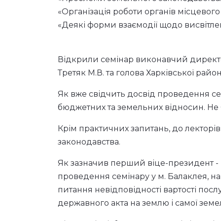
«Організація роботи органів місцевог
«Деякі форми взаємодії щодо висвітлен
Відкрили семінар виконавчий директор 
Третяк М.В. та голова Харківської райо
Як вже свідчить досвід проведення сем
бюджетних та земельних відносин. Не
Крім практичних запитань, до лектор
законодавства.
Як зазначив перший віце-президент - в
проведення семінару у м. Балаклея, на
питання невідповідності вартості посл
державного акта на землю і самої земе