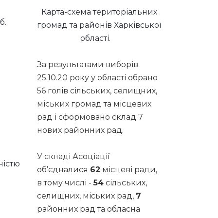
Карта-схема територіальних
б.
громад та районів Харківської
області.
За результатами виборів
25.10.20 року у області обрано
56 голів сільських, селищних,
міських громад та місцевих
рад і сформовано склад 7
нових районних рад.
У складі Асоціації
ністю
об’єдналися
62
місцеві ради,
в тому числі -
54
сільських,
селищних, міських рад,
7
районних рад та обласна