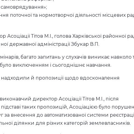
о самоврядування»;
ня поточної та нормотворчої діяльності місцевих ра
Асоціації Тітов М.І., голова Харківської районної р
нної державної адміністрації Збукар В.П.
інарів, багато запитань у слухачів виникає навколо
 було виключенням і сьогоднішнє навчання.
ів надходили й пропозиції щодо вдосконалення
иконавчий директор Асоціації Тітов М.І., після
 підставі таких пропозицій, Асоціацією було поруше
уг за внесення до автоматизованої системи реєстраці
льної ділянки для різних категорій землевласників.