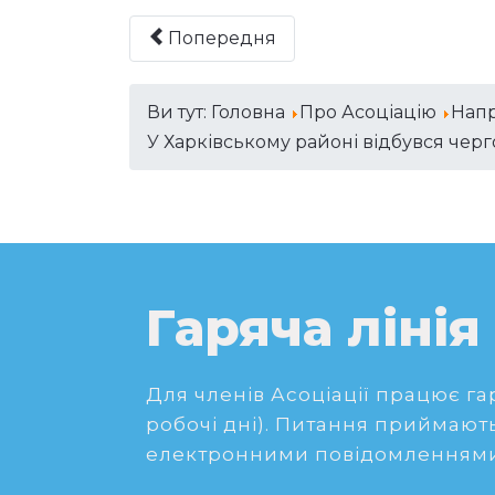
Попередня
Ви тут:
Головна
Про Асоціацію
Напр
У Харківському районі відбувся чер
Гаряча лінія
Для членів Асоціації працює гаря
робочі дні). Питання приймають
електронними повідомленнями