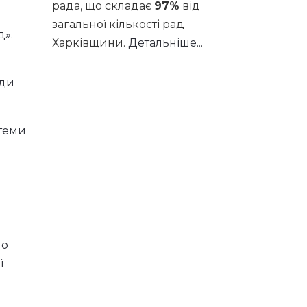
рада, що складає
97%
від
загальної кількості рад
д».
Харківщини.
Детальніше...
ади
 теми
но
ї