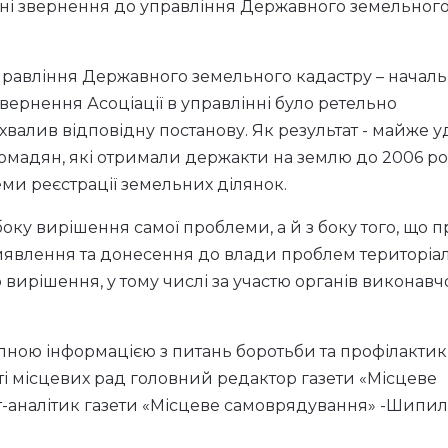
ідні звернення до управління Державного земельног
управління Державного земельного кадастру – начал
звернення Асоціації в управлінні було ретельно
валив відповідну постанову. Як результат - майже уд
ромадян, які отримали держакти на землю до 2006 ро
еми реєстрації земельних ділянок.
боку вирішення самої проблеми, а й з боку того, що 
виявлення та донесення до влади проблем територіа
 вирішення, у тому числі за участю органів виконавч
пною інформацією з питань боротьби та профілакти
оті місцевих рад головний редактор газети «Місцеве
ист-аналітик газети «Місцеве самоврядування» -Шипи