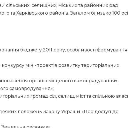
ви сільських, селищних, міських та районних рад
ого та Харківського районів. Загалом близько 100 осі
конання бюджету 2011 року, особливості формування
 конкурсу міні-проектів розвитку територіальних
овноваження органів місцевого самоврядування»;
евого самоврядування»;
оріальних громад сіл, селищ, міст та спільною влас
 деяких положень Закону України «Про доступ до
. Земельна реформа»;