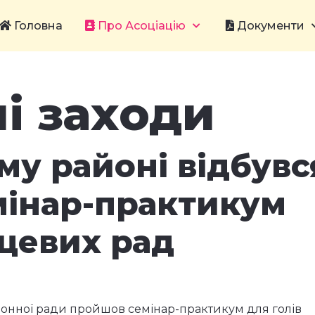
Головна
Про Асоціацію
Документи
і заходи
му районі відбувс
мінар-практикум
сцевих рад
йонної ради пройшов семінар-практикум для голів