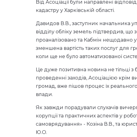
Від Асоціації були направлені відпов
кадастру у Харківській області.
Давидов В.В., заступник начальника 
відділу обліку земель підтвердив, що 
проаналізовано та Кабмін нещодавно ух
зменшена вартість таких послуг для г
коли ще не було автоматизованої сист
Це дуже позитивна новина не тільці з 
проведенні заходів, Асоціацією крім 
громад, вже пішов процес їх реального
влади.
Як завжди порадували слухачів вичер
корупції та практичних аспектів у роб
самоврядування» - Козіна В.В., та юр
Ю.О.