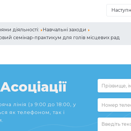
Наступ
ями діяльності:
Навчальні заходи
говий семінар-практикум для голів місцевих рад
 Асоціації
ча лінія (з 9:00 до 18:00, у
ся як телефоном, так і
.