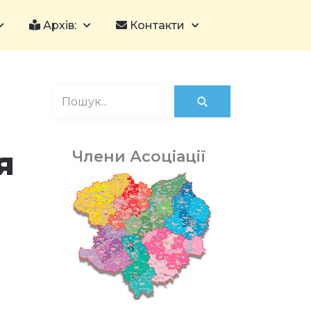
Архів:
Контакти
я
Члени Асоціації