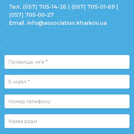
Тел. (057) 705-14-26 | (057) 705-01-69 |
(057) 705-00-27
Email. info@association.kharkov.ua