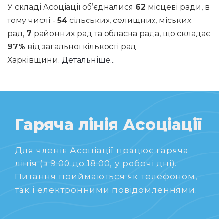
У складі Асоціації об’єдналися
62
місцеві ради, в
тому числі -
54
сільських, селищних, міських
рад,
7
районних рад та обласна рада, що складає
97%
від загальної кількості рад
Харківщини.
Детальніше...
Гаряча лінія Асоціації
Для членів Асоціації працює гаряча
лінія (з 9:00 до 18:00, у робочі дні).
Питання приймаються як телефоном,
так і електронними повідомленнями.