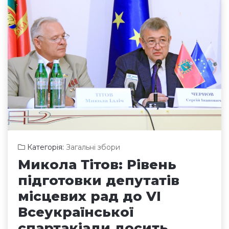
Категорія:
Загальні збори
Микола Тітов: Рівень
підготовки депутатів
місцевих рад до VI
Всеукраїнської
спартакіади досить