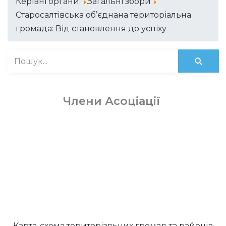
Керівні органи:
Загальні збори
Старосалтівська об’єднана територіальна
громада: Від становлення до успіху
Члени Асоціації
Карта-схема територіальних громад та районів