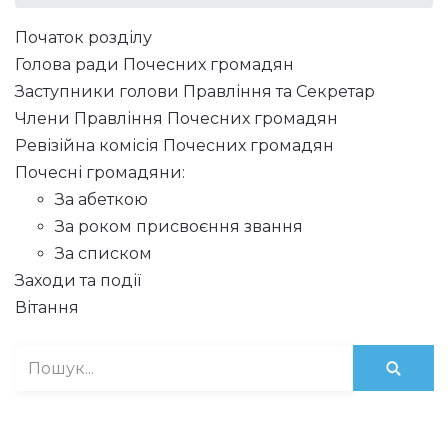
Початок розділу
Голова ради Почесних громадян
Заступники голови Правління та Секретар
Члени Правління Почесних громадян
Ревізійна комісія Почесних громадян
Почесні громадяни:
За абеткою
За роком присвоєння звання
За списком
Заходи та події
Вітання