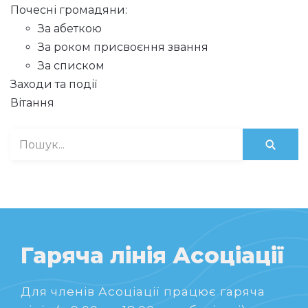
Почесні громадяни:
За абеткою
За роком присвоєння звання
За списком
Заходи та події
Вітання
Гаряча лінія Асоціації
Для членів Асоціації працює гаряча