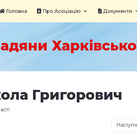
Головна
Про Асоціацію
Документи
адяни Харківської
ола Григорович
асті
Наступ