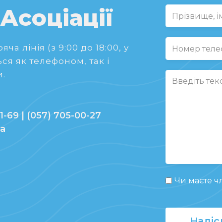
 Асоціації
ча лінія (з 9:00 до 18:00, у
ся як телефоном, так і
.
1-69 | (057) 705-00-27
ua
Чи маєте чл
Надіс