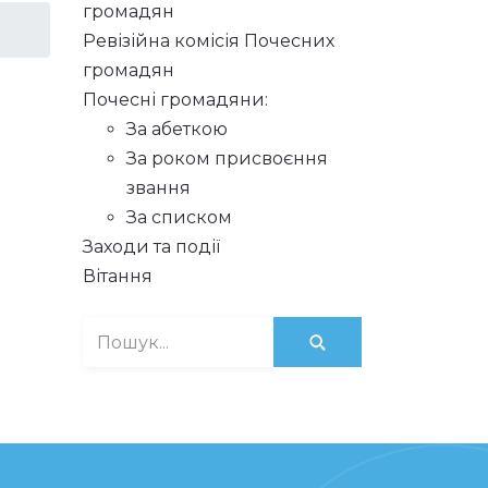
громадян
Ревізійна комісія Почесних
громадян
Почесні громадяни:
За абеткою
За роком присвоєння
звання
За списком
Заходи та події
Вітання