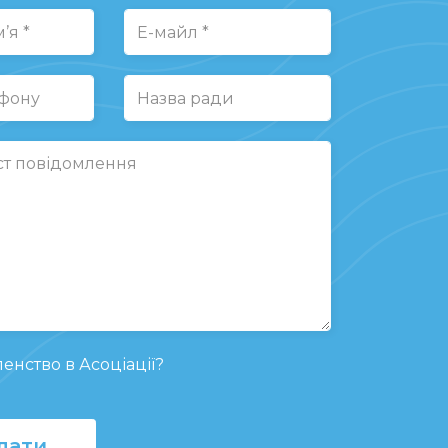
енство в Асоціації?
лати