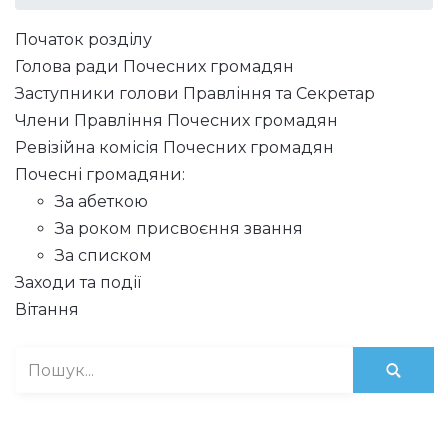
Початок розділу
Голова ради Почесних громадян
Заступники голови Правління та Секретар
Члени Правління Почесних громадян
Ревізійна комісія Почесних громадян
Почесні громадяни:
За абеткою
За роком присвоєння звання
За списком
Заходи та події
Вітання