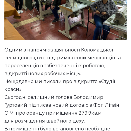
Одним з напрямків діяльності Коломацькоі
селищної ради є підтримка своїх мешканців та
переселенців в забезпеченні їх роботою,
відкритті нових робочих місць.
Нещодавно ми писали про відкриття «Студії
краси».
Сьогодні селищний голова Володимир
Гуртовий підписав новий договір з Фоп Літвін
О.М. про оренду приміщення 279.9кв.м.
для розміщення швейного цеху.
В приміщенні було встановлено необхідне