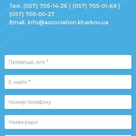
Тел. (057) 705-14-26 | (057) 705-01-69 |
(057) 705-00-27
Email. info@association.kharkov.ua