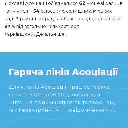
У складі Асоціації об’єдналися
62
місцеві ради, в
тому числі -
54
сільських, селищних, міських
рад,
7
районних рад та обласна рада, що складає
97%
від загальної кількості рад
Харківщини.
Детальніше...
Гаряча лінія Асоціації
Для членів Асоціації працює гаряча
лінія (з 9:00 до 18:00, у робочі дні).
Питання приймаються як телефоном,
так і електронними повідомленнями.