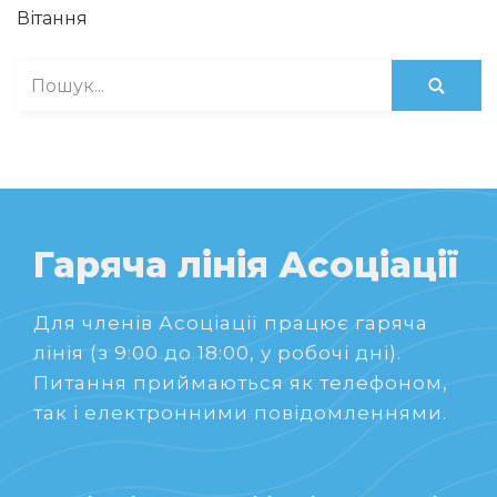
Вітання
Гаряча лінія Асоціації
Для членів Асоціації працює гаряча
лінія (з 9:00 до 18:00, у робочі дні).
Питання приймаються як телефоном,
так і електронними повідомленнями.