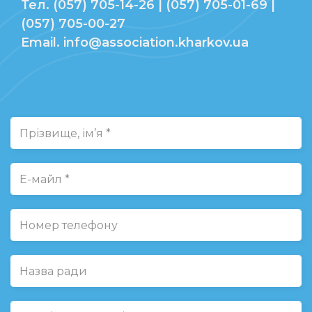
Тел. (057) 705-14-26 | (057) 705-01-69 |
(057) 705-00-27
Email. info@association.kharkov.ua