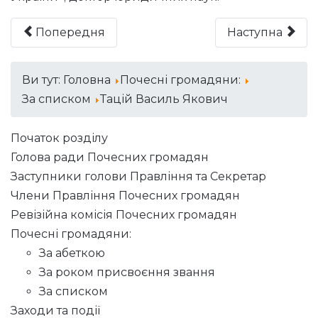
Попередня
Наступна
Ви тут:
Головна
Почесні громадяни:
За списком
Тацій Василь Якович
Початок розділу
Голова ради Почесних громадян
Заступники голови Правління та Секретар
Члени Правління Почесних громадян
Ревізійна комісія Почесних громадян
Почесні громадяни:
За абеткою
За роком присвоєння звання
За списком
Заходи та події