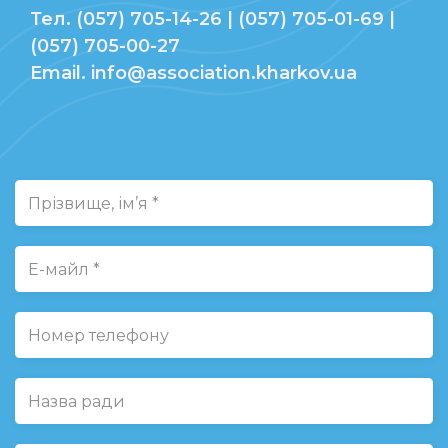
Тел. (057) 705-14-26 | (057) 705-01-69 |
(057) 705-00-27
Email. info@association.kharkov.ua