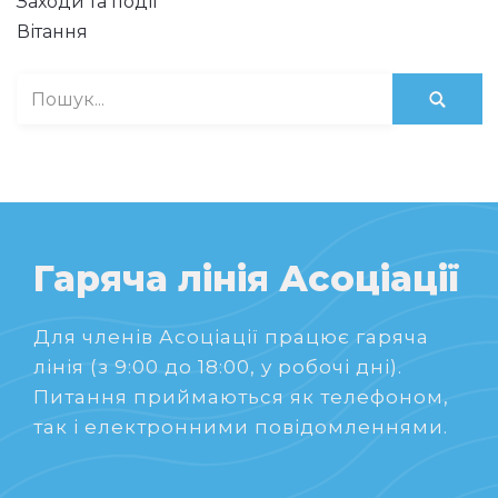
Заходи та події
Вітання
Гаряча лінія Асоціації
Для членів Асоціації працює гаряча
лінія (з 9:00 до 18:00, у робочі дні).
Питання приймаються як телефоном,
так і електронними повідомленнями.