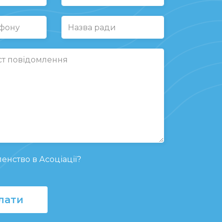
енство в Асоціації?
лати