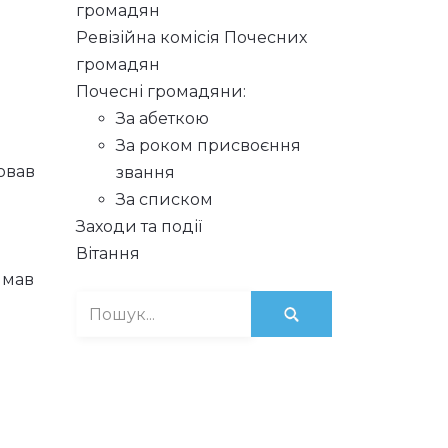
громадян
Ревізійна комісія Почесних
громадян
Почесні громадяни:
За абеткою
За роком присвоєння
ював
звання
За списком
Заходи та події
Вітання
имав