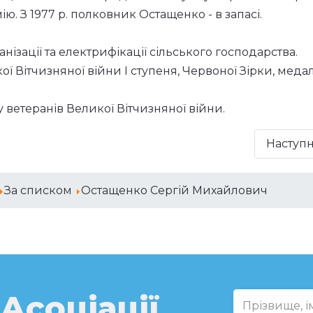
ю. З 1977 р. полковник Остащенко - в запасі.
нізації та електрифікації сільського господарства.
 Вітчизняної війни I ступеня, Червоної Зірки, меда
 ветеранів Великої Вітчизняної війни.
Наступ
За списком
Остащенко Сергій Михайлович
 Асоціації