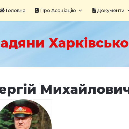
Головна
Про Асоціацію
Документи
адяни Харківської
ергій Михайлови