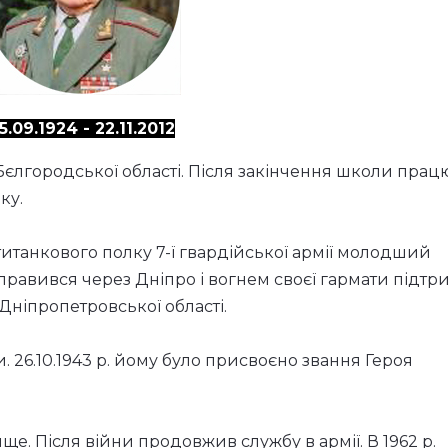
5.09.1924 - 22.11.2012
 Бєлгородської області. Після закінчення школи прац
ку.
танкового полку 7-ї гвардійської армії молодший
равився через Дніпро і вогнем своєї гармати підтр
 Дніпропетровської області.
ки. 26.10.1943 р. йому було присвоєно звання Героя
ще. Після війни продовжив службу в армії. В 1962 р.