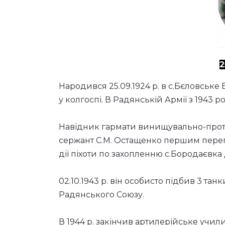
2
Народився 25.09.1924 р. в с.Бєловське
у колгоспі. В Радянській Армії з 1943 ро
Навідник гармати винищувально-проти
сержант С.М. Остащенко першим переп
дії піхоти по захопленню с.Бородаєвка
02.10.1943 р. він особисто підбив 3 тан
Радянського Союзу.
В 1944 р. закінчив артилерійське учили