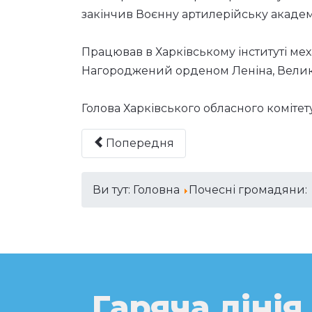
закінчив Воєнну артилерійську академі
Працював в Харківському інституті меха
Нагороджений орденом Леніна, Великої
Голова Харківського обласного комітету
Попередня
Ви тут:
Головна
Почесні громадяни:
Гаряча лінія