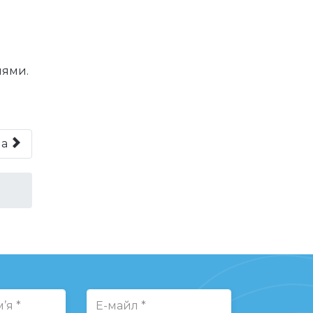
лями.
на