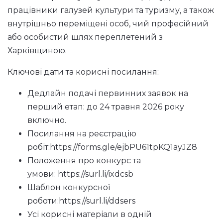
працівники галузей культури та туризму, а також
внутрішньо переміщені особ, чий професійний
або особистий шлях переплетений з
Харківщиною.
Ключові дати та корисні посилання:
Дедлайн подачі первинних заявок на
перший етап: до 24 травня 2026 року
включно.
Посилання на реєстрацію
робіт:
https://forms.gle/ejbPU61tpKQ1ayJZ8
Положення про конкурс та
умови:
https://surl.li/ixdcsb
Шаблон конкурсної
роботи:
https://surl.li/ddsers
Усі корисні матеріали в одній