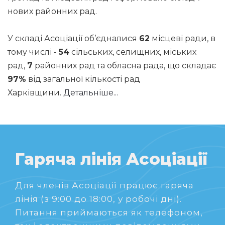
нових районних рад.
У складі Асоціації об’єдналися
62
місцеві ради, в
тому числі -
54
сільських, селищних, міських
рад,
7
районних рад та обласна рада, що складає
97%
від загальної кількості рад
Харківщини.
Детальніше...
Гаряча лінія Асоціації
Для членів Асоціації працює гаряча
лінія (з 9:00 до 18:00, у робочі дні).
Питання приймаються як телефоном,