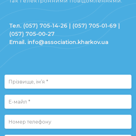
так і електронними повідомленнями.
Тел. (057) 705-14-26 | (057) 705-01-69 |
(057) 705-00-27
Email. info@association.kharkov.ua