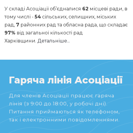
У складі Асоціації об’єдналися
62
місцеві ради, в
тому числі -
54
сільських, селищних, міських
рад,
7
районних рад та обласна рада, що складає
97%
від загальної кількості рад
Харківщини.
Детальніше...
Гаряча лінія Асоціації
Для членів Асоціації працює гаряча
лінія (з 9:00 до 18:00, у робочі дні).
Питання приймаються як телефоном,
так і електронними повідомленнями.