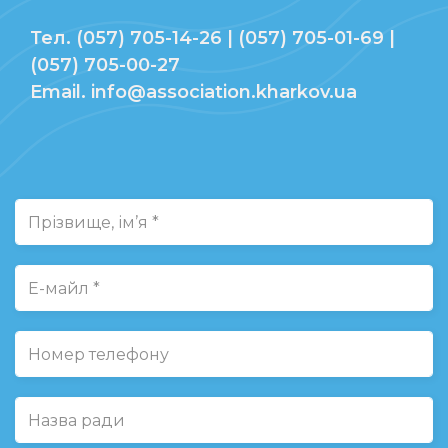
Тел. (057) 705-14-26 | (057) 705-01-69 |
(057) 705-00-27
Email. info@association.kharkov.ua