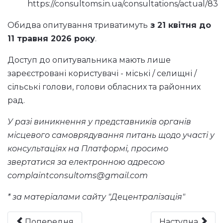
https://consultoms.in.ua/consultations/actual/83
Обидва опитування триватимуть
з 21 квітня до
11 травня 2026 року
.
Доступ до опитувальника мають лише
зареєстровані користувачі - міські / селищні /
сільські голови, голови обласних та районних
рад.
У разі виникнення у представників органів
місцевого самоврядування питань щодо участі у
консультаціях на Платформі, просимо
звертатися за електронною адресою
complaintconsultoms@gmail.com
* за матеріалами сайту "Децентралізація"
Попередня
Наступна