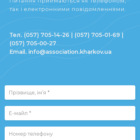
Питання приймаються як телефоном,
так і електронними повідомленнями.
Тел. (057) 705-14-26 | (057) 705-01-69 |
(057) 705-00-27
Email. info@association.kharkov.ua