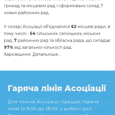
громад та місцевих рад і сформовано склад 7
нових районних рад.
У складі Асоціації об’єдналися
62
місцеві ради, в
тому числі -
54
сільських, селищних, міських
рад,
7
районних рад та обласна рада, що складає
97%
від загальної кількості рад
Харківщини.
Детальніше...
Гаряча лінія Асоціації
Для членів Асоціації працює гаряча
лінія (з 9:00 до 18:00, у робочі дні).