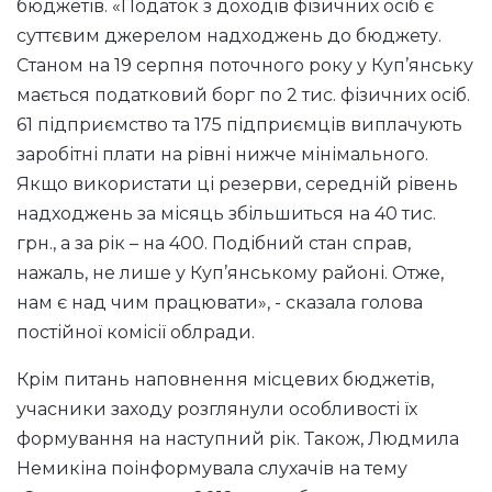
бюджетів. «Податок з доходів фізичних осіб є
суттєвим джерелом надходжень до бюджету.
Станом на 19 серпня поточного року у Куп’янську
мається податковий борг по 2 тис. фізичних осіб.
61 підприємство та 175 підприємців виплачують
заробітні плати на рівні нижче мінімального.
Якщо використати ці резерви, середній рівень
надходжень за місяць збільшиться на 40 тис.
грн., а за рік – на 400. Подібний стан справ,
нажаль, не лише у Куп’янському районі. Отже,
нам є над чим працювати», - сказала голова
постійної комісії облради.
Крім питань наповнення місцевих бюджетів,
учасники заходу розглянули особливості їх
формування на наступний рік. Також, Людмила
Немикіна поінформувала слухачів на тему