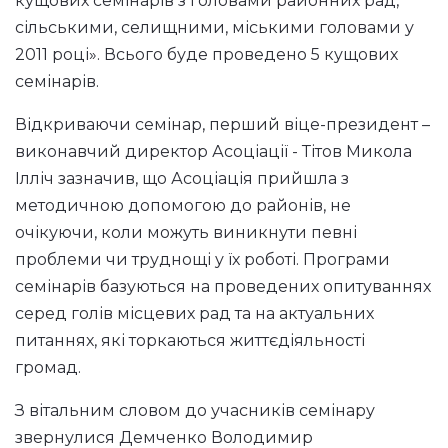
кущових семінарів з головами районних рад,
сільськими, селищними, міськими головами у
2011 році». Всього буде проведено 5 кущових
семінарів.
Відкриваючи семінар, перший віце-президент –
виконавчий директор Асоціації - Тітов Микола
Ілліч зазначив, що Асоціація прийшла з
методичною допомогою до районів, не
очікуючи, коли можуть виникнути певні
проблеми чи труднощі у їх роботі. Програми
семінарів базуються на проведених опитуваннях
серед голів місцевих рад та на актуальних
питаннях, які торкаються життєдіяльності
громад.
З вітальним словом до учасників семінару
звернулися Демченко Володимир