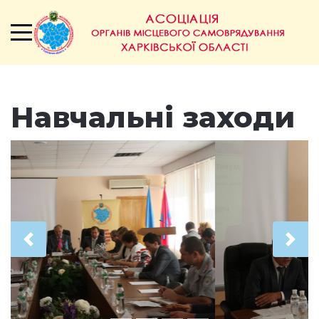
Навчальні заходи
Попередня
Наст