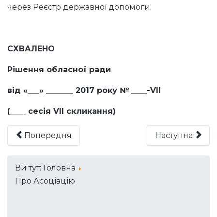
через Реєстр державної допомоги.
СХВАЛЕНО
Рішення обласної ради
від «___» _______ 2017 року № ____-VIІ
(____ сесія VІI скликання)
Попередня
Наступна
Ви тут:
Головна
Про Асоціацію