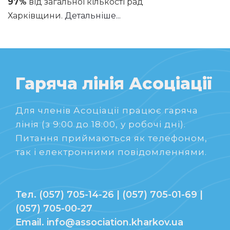
97%
від загальної кількості рад
Харківщини.
Детальніше...
Гаряча лінія Асоціації
Для членів Асоціації працює гаряча
лінія (з 9:00 до 18:00, у робочі дні).
Питання приймаються як телефоном,
так і електронними повідомленнями.
Тел. (057) 705-14-26 | (057) 705-01-69 |
(057) 705-00-27
Email. info@association.kharkov.ua