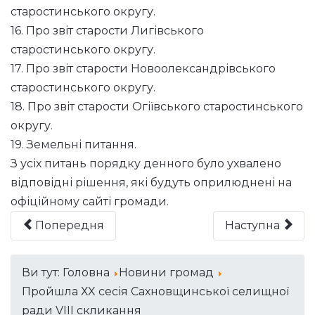
старостинського округу.
16. Про звіт старости Лигівського
старостинського округу.
17. Про звіт старости Новоолександрівського
старостинського округу.
18. Про звіт старости Огіївського старостинського
округу.
19. Земельні питання.
З усіх питань порядку денного було ухвалено
відповідні рішення, які будуть оприлюднені на
офіційному сайті громади.
Попередня
Наступна
Ви тут:
Головна
Новини громад
Пройшла ХX сесія Сахновщинської селищної
ради VIIІ скликання