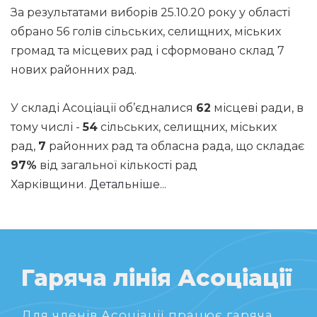
За результатами виборів 25.10.20 року у області
обрано 56 голів сільських, селищних, міських
громад та місцевих рад і сформовано склад 7
нових районних рад.
У складі Асоціації об’єдналися
62
місцеві ради, в
тому числі -
54
сільських, селищних, міських
рад,
7
районних рад та обласна рада, що складає
97%
від загальної кількості рад
Харківщини.
Детальніше...
Гаряча лінія Асоціації
Для членів Асоціації працює гаряча