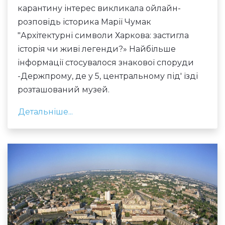
карантину інтерес викликала ойлайн-
розповідь історика Марії Чумак
"Архітектурні символи Харкова: застигла
історія чи живі легенди?» Найбільше
інформації стосувалося знакової споруди
-Держпрому, де у 5, центральному під' їзді
розташований музей.
Детальніше...