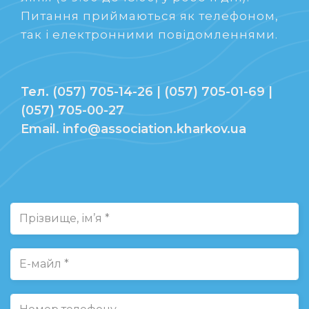
Питання приймаються як телефоном,
так і електронними повідомленнями.
Тел. (057) 705-14-26 | (057) 705-01-69 |
(057) 705-00-27
Email. info@association.kharkov.ua