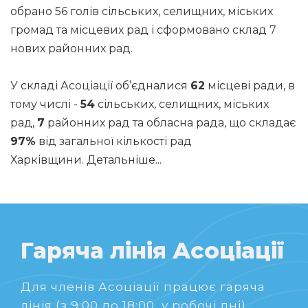
обрано 56 голів сільських, селищних, міських
громад та місцевих рад і сформовано склад 7
нових районних рад.
У складі Асоціації об’єдналися
62
місцеві ради, в
тому числі -
54
сільських, селищних, міських
рад,
7
районних рад та обласна рада, що складає
97%
від загальної кількості рад
Харківщини.
Детальніше...
Гаряча лінія Асоціації
Для членів Асоціації працює гаряча
лінія (з 9:00 до 18:00, у робочі дні).