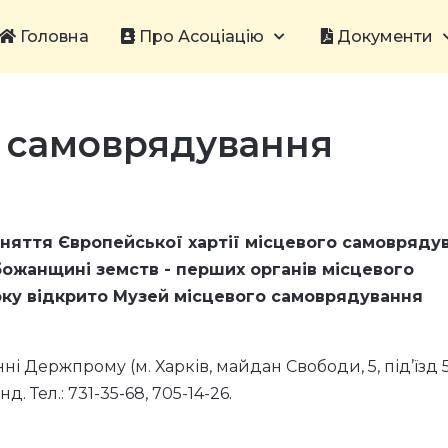
Головна
Про Асоціацію
Документи
о самоврядування
йняття Європейської хартії місцевого самовряду
божанщині земств - перших органів місцевого
оку відкрито
Музей місцевого самоврядування
 Держпрому (м. Харків, майдан Свободи, 5, під’їзд 5
нд. Тел.: 731-35-68, 705-14-26.