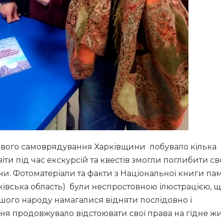
сцевого самоврядування Харківщини побувало кілька
іти під час екскурсій та квестів змогли поглибити св
їни. Фотоматеріали та факти з Національної книги пам
рківська область) були неспростовною ілюстрацією, 
нашого народу намагалися відняти послідовно і
ня продовжувало відстоювати свої права на гідне жи