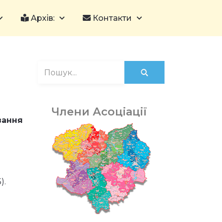
Архів:
Контакти
Члени Асоціації
вання
).