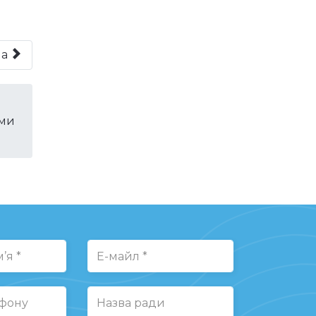
на
ами