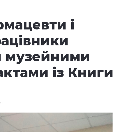
рмацевти і
рацівники
я музейними
актами із Книги
ня