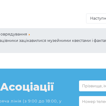
Наступ
моврядування
рацівники зацікавилися музейними квестами і факт
 Асоціації
ча лінія (з 9:00 до 18:00, у