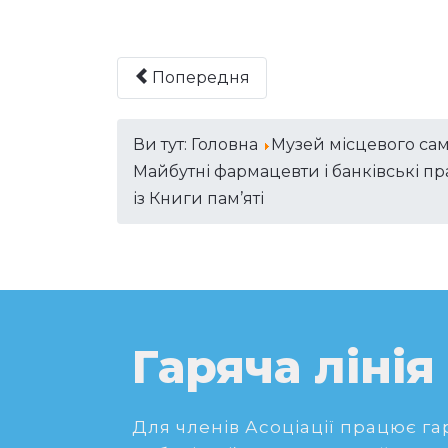
Попередня
Ви тут:
Головна
Музей місцевого са
Майбутні фармацевти і банківські п
із Книги пам’яті
Гаряча лінія
Для членів Асоціації працює гаря