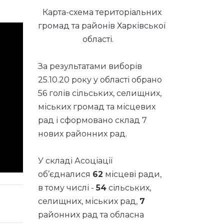
Карта-схема територіальних
громад та районів Харківської
області.
За результатами виборів
25.10.20 року у області обрано
56 голів сільських, селищних,
міських громад та місцевих
рад і сформовано склад 7
нових районних рад.
У складі Асоціації
об’єдналися
62
місцеві ради,
в тому числі -
54
сільських,
селищних, міських рад,
7
районних рад та обласна