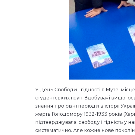
У День Свободи і гідності в Музеї мі
студентських груп. Здобувачі вищої осв
знання про різні періоди в історії Укра
жертв Голодомору 1932-1933 років (Ха
підтверджувала: свободу і гідність у 
систематично. Але кожне нове поколін