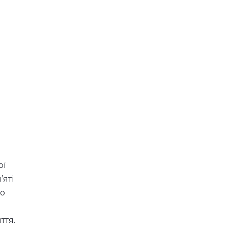
ої
’яті
що
ття.