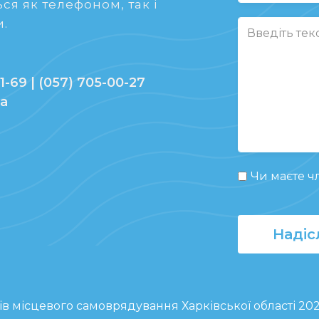
ся як телефоном, так і
.
1-69 | (057) 705-00-27
ua
Чи маєте чл
Надіс
ів місцевого самоврядування Харківської області 20