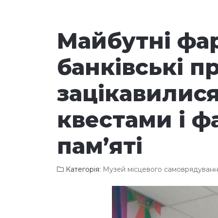
Майбутні фа
банківські п
зацікавилис
квестами і ф
пам’яті
Категорія:
Музей місцевого самоврядуван