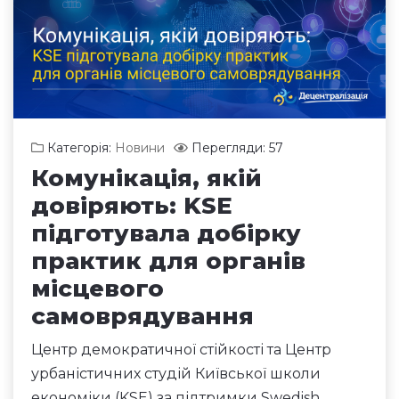
Категорія:
Новини
Перегляди: 57
Комунікація, якій
довіряють: KSE
підготувала добірку
практик для органів
місцевого
самоврядування
Центр демократичної стійкості та Центр
урбаністичних студій Київської школи
економіки (KSE) за підтримки Swedish