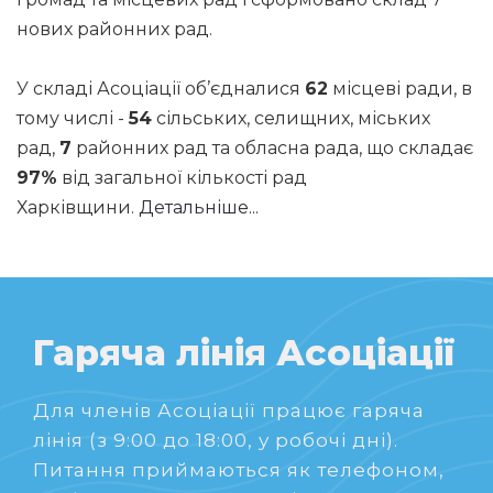
нових районних рад.
У складі Асоціації об’єдналися
62
місцеві ради, в
тому числі -
54
сільських, селищних, міських
рад,
7
районних рад та обласна рада, що складає
97%
від загальної кількості рад
Харківщини.
Детальніше...
Гаряча лінія Асоціації
Для членів Асоціації працює гаряча
лінія (з 9:00 до 18:00, у робочі дні).
Питання приймаються як телефоном,