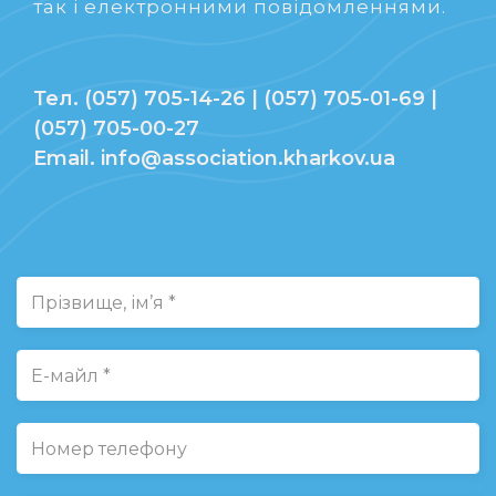
так і електронними повідомленнями.
Тел. (057) 705-14-26 | (057) 705-01-69 |
(057) 705-00-27
Email. info@association.kharkov.ua