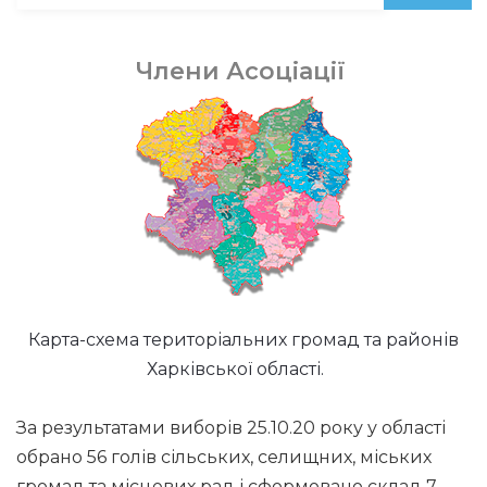
Члени Асоціації
Карта-схема територіальних громад та районів
Харківської області.
За результатами виборів 25.10.20 року у області
обрано 56 голів сільських, селищних, міських
громад та місцевих рад і сформовано склад 7