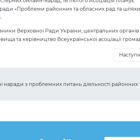
астерних онлайн-нарад, 18 лютого Асоціація планує
ради «Проблеми районних та обласних рад та шляхи 
.
вники Верховної Ради України, центральних органів
вища та керівництво Всеукраїнської асоціації грома
Наступ
і наради з проблемних питань діяльності районних 