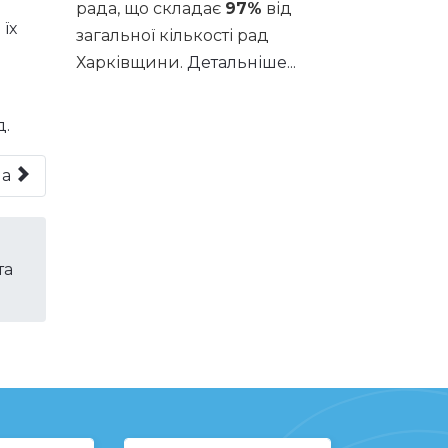
рада, що складає
97%
від
їх
загальної кількості рад
Харківщини.
Детальніше...
д.
на
та