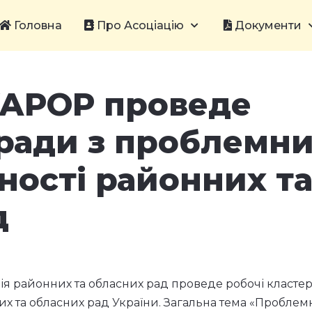
Головна
Про Асоціацію
Документи
 УАРОР проведе
аради з проблемн
ності районних т
д
ція районних та обласних рад проведе робочі кластер
 та обласних рад України. Загальна тема «Проблем