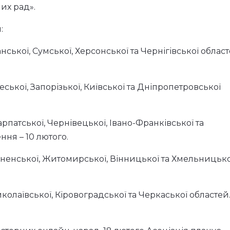
их рад».
:
нської, Сумської, Херсонської та Чернігівської област
еської, Запорізької, Київської та Дніпропетровської
арпатської, Чернівецької, Івано-Франківської та
ння – 10 лютого.
вненської, Житомирської, Вінницької та Хмельницько
колаївської, Кіровоградської та Черкаської областей