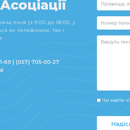
 Асоціації
ча лінія (з 9:00 до 18:00, у
ся як телефоном, так і
.
1-69 | (057) 705-00-27
ua
Чи маєте чл
Надіс