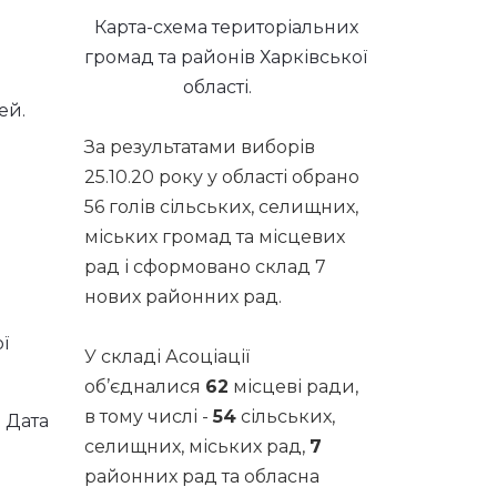
Карта-схема територіальних
громад та районів Харківської
області.
ей.
За результатами виборів
25.10.20 року у області обрано
56 голів сільських, селищних,
міських громад та місцевих
рад і сформовано склад 7
нових районних рад.
ї
У складі Асоціації
об’єдналися
62
місцеві ради,
в тому числі -
54
сільських,
. Дата
селищних, міських рад,
7
районних рад та обласна