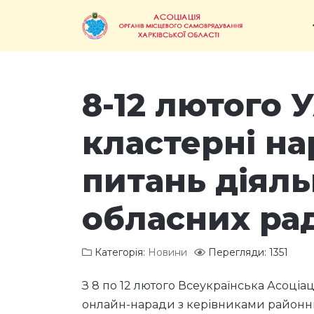
8-12 лютого
кластерні н
питань діяль
обласних ра
Категорія:
Новини
Перегляди: 1351
З 8 по 12 лютого Всеукраїнська Асоціа
онлайн-наради з керівниками районних