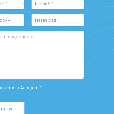
енство в Асоціації?
лати