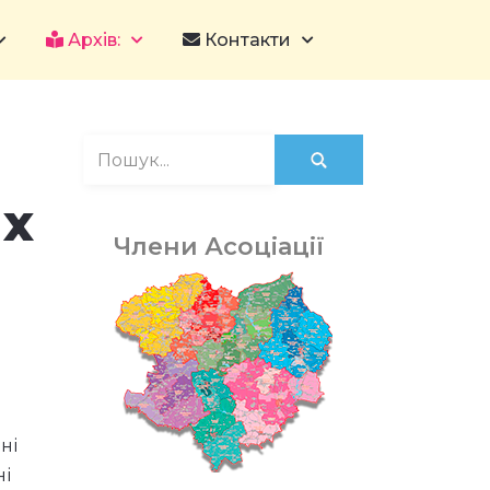
Архів:
Контакти
их
Члени Асоціації
а
ні
ні