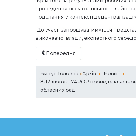
Крім того, за результатами робочих кл
проведення всеукраїнської онлайн-на
подолання у контексті децентралізації»
До участі запрошуватимуться предста
виконавчої влади, експертного середо
Попередня
Ви тут:
Головна
Архів:
- Новин
8-12 лютого УАРОР проведе кластерн
обласних рад