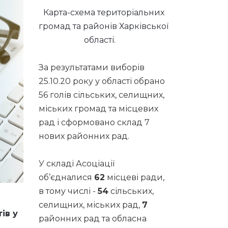
Карта-схема територіальних
громад та районів Харківської
області.
За результатами виборів
25.10.20 року у області обрано
56 голів сільських, селищних,
міських громад та місцевих
рад і сформовано склад 7
нових районних рад.
У складі Асоціації
об’єдналися
62
місцеві ради,
в тому числі -
54
сільських,
селищних, міських рад,
7
ів у
районних рад та обласна