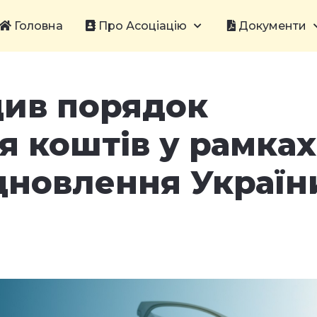
Головна
Про Асоціацію
Документи
див порядок
я коштів у рамках
дновлення Україн