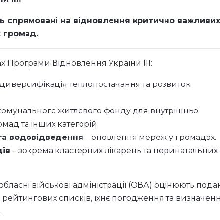
уть спрямовані на відновлення критично важливих
к громад.
 Програми Відновлення України III:
 диверсифікація теплопостачання та розвиток
комунального житлового фонду для внутрішньо
мад та інших категорій.
та водовідведення
– оновлення мереж у громадах.
дів
– зокрема кластерних лікарень та перинатальних
і обласні військові адміністрації (ОВА) оцінюють пода
 рейтингових списків, їхнє погодження та визначен
.