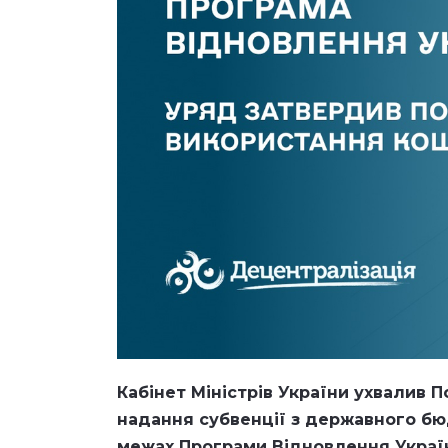
Кабінет Міністрів України ухвалив
П
надання субвенції з державного бю
межах Програми Відновлення України