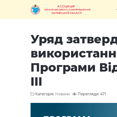
Уряд затвер
використанн
Програми Ві
III
Категорія:
Новини
Перегляди: 471