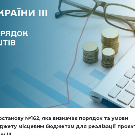
останову №162
, яка визначає порядок та умови
джету місцевим бюджетам для реалізації проєкт
 III.