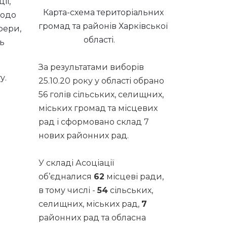
ії,
Карта-схема територіальних
щодо
громад та районів Харківської
фери,
області.
ть
За результатами виборів
у.
25.10.20 року у області обрано
56 голів сільських, селищних,
міських громад та місцевих
рад і сформовано склад 7
нових районних рад.
У складі Асоціації
об’єдналися
62
місцеві ради,
в тому числі -
54
сільських,
селищних, міських рад,
7
районних рад та обласна