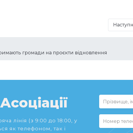
Наступ
отримають громади на проєкти відновлення
 Асоціації
ча лінія (з 9:00 до 18:00, у
ся як телефоном, так і