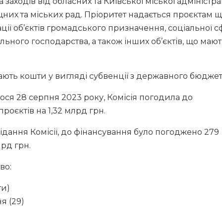
 заходів від обласних та Київської міської адміністрац
них та міських рад. Пріоритет надається проєктам 
ції об’єктів громадського призначення, соціальної с
ьного господарства, а також інших об’єктів, що маю
ають кошти у вигляді субвенції з державного бюджет
ося 28 серпня 2023 року, Комісія погодила до
проєктів на 1,32 млрд грн.
ідання Комісії, до фінансування було погоджено 279
лрд грн.
во:
ти)
я (29)