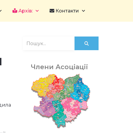
Архів:
Контакти
и
Члени Асоціації
одила