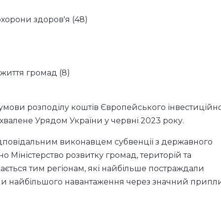
 охорони здоров'я (48)
 життя громад (8)
 умови розподілу коштів Європейського інвестиційн
 ухвалене Урядом України у червні 2023 року.
дповідальним виконавцем субвенції з державного
 Міністерство розвитку громад, територій та
дається тим регіонам, які найбільше постраждали
нали найбільшого навантаження через значний припл