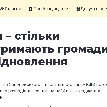
Головна
Про Асоціацію
Документи
 – стільки
тримають громад
відновлення
штів Європейського інвестиційного банку (ЄІБ) пог
ів та розподілила кошти ще по 16 вже погоджених
н.