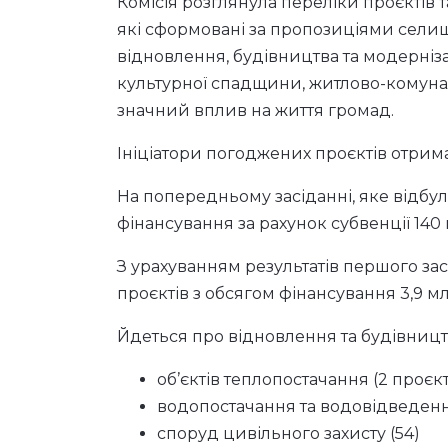
Комісія розглянула переліки проєктів та
які сформовані за пропозиціями селищ
відновлення, будівництва та модерніза
культурної спадщини, житлово-комунал
значний вплив на життя громад.
Ініціатори погоджених проєктів отрим
На попередньому засіданні, яке відбул
фінансування за рахунок субвенції 140 
З урахуванням результатів першого зас
проєктів з обсягом фінансування 3,9 м
Йдеться про відновлення та будівницт
об’єктів теплопостачання (2 проєк
водопостачання та водовідведенн
споруд цивільного захисту (54)