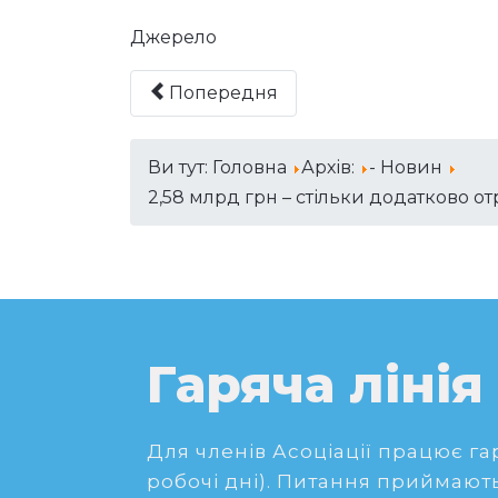
Джерело
Попередня
Ви тут:
Головна
Архів:
- Новин
2,58 млрд грн – стільки додатково 
Гаряча лінія
Для членів Асоціації працює гаря
робочі дні). Питання приймають